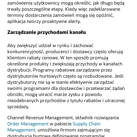
zamówienia użytkownicy mogą określić, jak długo będą
trwały poszczególne etapy. Kiedy więc zadeklarowane
terminy dostarczenia zamówień mogą się opóźnić,
aplikacja tworzy proaktywne alerty.
Zarządzanie przychodami kanału
Aby zwiększyć udział w rynku i zachować
konkurencyjność, producenci i dostawcy często oferują
klientom rabaty cenowe. W ten sposób promują
określone produkty i zwiększają przychody w kanałach
dystrybucji. Programy rabatowe zarządzane przez
dystrybutorów hurtowych często są rozbudowane. Jeśli
dystrybutorzy nie są w stanie efektywnie zarządzać
swoimi programami dla dostawców i przetwarzać żądań
obniżki, mogą utracić marże zysku z powodu
nieodebranych przychodów z tytułu rabatów i utraconej
sprzedaży.
Channel Revenue Management, składnik rozwiązania
Order Management
w pakiecie
Supply Chain
Management
, umożliwia firmom zajmującym się
dystrybucją hurtową definiowanie programów