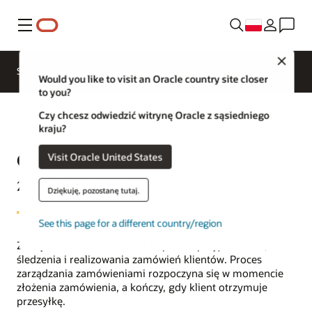
Menu
Close
SCM dla różnych branż
Aktualności
Would you like to visit an Oracle country site closer
to you?
Czy chcesz odwiedzić witrynę Oracle z sąsiedniego
kraju?
Czym jest zarządzanie
Visit Oracle United States
zamówieniami?
Dziękuję, pozostanę tutaj.
See this page for a different country/region
Zarządzanie zamówieniami to proces przyjmowania,
śledzenia i realizowania zamówień klientów. Proces
zarządzania zamówieniami rozpoczyna się w momencie
złożenia zamówienia, a kończy, gdy klient otrzymuje
przesyłkę.