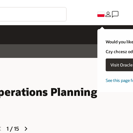
Would you like
Czy chcesz od
Visit Oracl
See this page f
perations Planning
previous
next
1
/
15
slide
slide