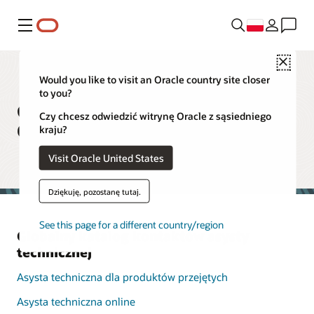
Menu
Close
Would you like to visit an Oracle country site closer
to you?
Globalny katalog kontaktów
Czy chcesz odwiedzić witrynę Oracle z sąsiedniego
Oracle Support
kraju?
Visit Oracle United States
Dziękuję, pozostanę tutaj.
See this page for a different country/region
Globalny katalog kontaktów asysty
technicznej
Asysta techniczna dla produktów przejętych
Asysta techniczna online