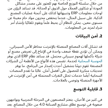
من خلال سلسلة التوزيع الخاصة بهم للعثور على مصدر مشاكل
الجودة أو شكاوى العملاء حول الذوق أو الحداثة. قد تساعد الرؤى من
لوحات معلومات ERP وتنبيهاتها كذلك على أتمتة عمليات المصنع
الذكية. على سبيل المثال، عندما ينخفض مخزون مواد خام معينة عن
مستوى معين، يمكن للنظام أن يحيط علماً ويقوم تلقائيًا بإنشاء أمر
شراء لمزيد من المعلومات.
2. أمن البيانات
قد تشكل آلات المصانع المتصلة بالإنترنت مخاطر الأمن السيبراني،
ويمكن أن تؤدي نقطة ضعف واحدة في الإنتاج إلى تعريض مصنع أو
شركة بأكملها لهجوم سيبراني محتمل. قد يساعد نظام ERP الذي يوفر
الحوسبة السحابية
كخدمة. تضمن هذه الأنواع من الأنظمة أن الشركات
المصنعة تقوم دومًا بتشغيل أحدث إصدار من البرنامج، ما يوفر
تحديثات متكررة للحصول على أفضل أمان. غالبًا ما تقدم المنصات
السحابية أيضًا خدمات تحلل الثغرات المحتملة في أمن الإنترنت في
الأجهزة المتصلة وتوصي بالعلاجات.
3. قابلية التوسع
في كثير من الأحيان، يتعثر المصنعون في المرحلة التجريبية ويواجهون
صعوبة في توسيع نطاق مشاريع الصناعة 4.0 من خلال المصانع. يعد