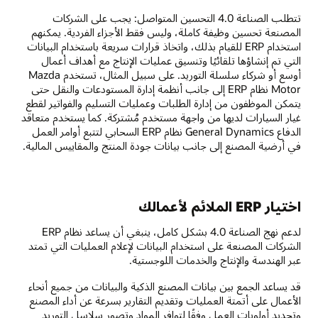
تتطلب الصناعة 4.0 التحسين المتواصل: يجب على الشركات
المصنعة تحسين وظيفة كاملة، وليس فقط الأجزاء الفردية. يمكنهم
استخدام ERP للقيام بذلك، واتخاذ قرارات سريعة باستخدام البيانات
التي تم إنشاؤها تلقائيًا وتنسيق عمليات الإنتاج مع أهداف أعمال
أوسع أو شركاء سلسلة التوريد. على سبيل المثال، تستخدم Mazda
Motor نظام ERP إلى جانب أنظمة إدارة المستودعات والنقل حتى
يتمكن الموظفون من إدارة الطلبات وعمليات التسليم والفواتير لقطع
غيار السيارات لديها من واجهة مستخدم مُشتركة. كما يستخدم متعاقد
الدفاع General Dynamics نظام ERP السحابي لتتبع أوامر العمل
في أرضية المصنع إلى جانب بيانات جودة المنتج والمقاييس المالية.
اختيار ERP الملائم لأعمالك
لدعم نهج الصناعة 4.0 بشكل كامل، ينبغي أن يساعد نظام ERP
الشركات المصنعة على استخدام البيانات لإعلام العمليات التي تمتد
عبر الهندسة والإنتاج والخدمات اللوجستية.
قد يساعد الجمع بين بيانات المصنع الذكية والبيانات من جميع أنحاء
الأعمال على أتمتة العمليات وتقديم التقارير بسرعة عن أداء المصنع
وتحديد أولويات العمل وفقًا لتوافر المواد وتصور سلاسل التوريد