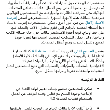
مستشعرات البيانات حول احتياجات الاستخدام والصيانة الخاصة بها،
ثم تتواصل مع بعضها البعض ومع العمال. غالبًا ما تتفاعل المنتجات
النهائية، مثل محركات الطائرات والجرارات، مع المستخدمين النهائيين
عبر تقنية مماثلة. هذه الأجهزة المجهزة بالمستشعر هي أساس
إنترنت
الأشياء (IoT)
. من بين أمور أخرى، يمكن لمستشعرات إنترنت الأشياء
ربط أنشطة المصنع بالبرامج التي تقوم بتحليل الآلات والتحكم فيها
على خط الإنتاج. توفر أجهزة الاستشعار بيانات حول حالة صيانة الآلات
وإنتاجها، والتي يمكن للشركات المصنعة استخدامها لتعزيز جودة
المنتج وتقليل العيوب ومنع أعطال المعدات.
يشمل
التصنيع الذكي
الذي يعد أساسًا
للصناعة 4.0
كذلك خطوط
الإنتاج الآلية والروبوتات والتصنيع الإضافي (الطباعة ثلاثية الأبعاد)
والذكاء الاصطناعي والتعلم الآلي والتوائم الرقمية: التمثيلات
الافتراضية للمعدات والمركبات والعمليات التي تتيح للمصنعين اختبار
المنتجات والمعدات تقريبًا وإخراجها بشكل أسرع.
النقاط الرئيسة
يمكن للمصنعين تحقيق زيادات تغيير قواعد اللعبة في
الإنتاجية وجودة المنتج مع تقليل وقت التوقف عن العمل
باستخدام تقنيات الصناعة 4.0.
تأخذ أنظمة ERP بيانات الإنتاج في الوقت الفعلي وتنظمها