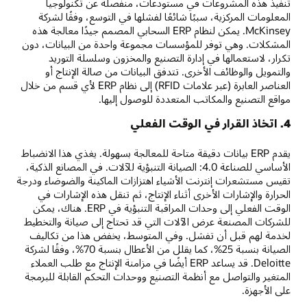
تنفيذ هذه المشروعات في مستودعات، منفصلة عن تكنولوجيا
المعلومات المركزية، سببًا شائعًا لفشلها في التوسع، وفقًا لشركة
McKinsey. يمكن لنظام ERP السحابي المصمم جيدًا معالجة هذه
المشكلات. وهي توفر للمؤسسات مجموعة واحدة من البيانات، دون
تكرار، لاستعمالها في إدارة التصنيع والمخزون وسلسلة التوريد
والتمويل والوظائف الأخرى. تتدفق البيانات من صالة الإنتاج أو
العناصر العابرة (عبر علامات RFID) إلى نظام ERP لأي قسم من خلال
مواقع التصنيع والمكاتب المتعددة للوصول إليها.
4. اتخاذ القرار في الوقت الفعلي
يقدم ERP بيانات دقيقة متاحة للمعالجة بسهولة. يغذي هذا الانضباط
الأساسي للصناعة 4.0: الصيانة التنبؤية للآلات. في المصانع الذكية،
تقيس مستشعرات إنترنت الأشياء اهتزازات الماكينة والضوضاء ودرجة
الحرارة والإشارات الأخرى أثناء الإنتاج، ثم تنقل هذه الإشارات في
الوقت الفعلي إلى وحدات المراقبة التنبؤية في ERP. هناك، يمكن
للشركات المصنعة عرض الآلات التي قد تحتاج إلى صيانة والتخطيط
لخدمة لهم قبل أن تفشل. وفي المتوسط، يخفض هذا من تكاليف
الصيانة بنسبة 25%، كما يقلل من الأعطال بنسبة 70%، وفقًا لشركة
Deloitte. قد يساعد ERP أيضًا في مزامنة الإنتاج مع طلب العملاء
المتغير والتواصل مع أنظمة التصنيع ووحدات التحكم القابلة للبرمجة
على الأجهزة.