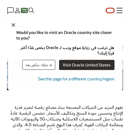
القائمة
Close
Would you like to visit an Oracle country site closer
تخطيط ERP وتقنية Industry 4.0
to you?
هل ترغب في زيارة موقع ويب لـ Oracle يخص بلدًا أكثر
آرون ريكاديلا
| خبير في استراتيجية المحتوى | 17 نوفمبر 2023
قربًا إليك؟
Visit Oracle United States
لا، شكرًا، سأبقى هنا
See this page for a different country/region
تقوم المزيد من الشركات المصنعة ببناء مصانع رقمية لتعزيز قدرة
الإنتاج وتحسين جودة المنتج وتكاليف الأسعار. تتضمن الرقمنة عادةً
تقنيات مثل المستشعرات اللاسلكية وشبكات 5G والروبوتات الآلية
ومعالجة البيانات القوية. يُعرف هذا النهج باسم الصناعة 4.0، والذي