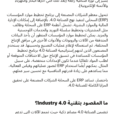
يشير إلى ثورة صناعية رابعة (بعد تلك التي أثارها البخار والكهرباء
والأتمتة الإلكترونية).
تتحول معظم الشركات المصنعة إلى برنامج تخطيط موارد المؤسسات
(ERP) السحابي لتنفيذ نهج الصناعة 4.0. بالإضافة إلى إمكانات الإدارة
المالية والموارد البشرية، تشمل أنظمة ERP على السحابة وظائف
مثل المشتريات وتخطيط سلسلة التوريد والخدمات اللوجستية
والمزيد. يمكن لتخطيط موارد المؤسسات المتطور أن يأخذ البيانات
المتدفقة من الآلات والروبوتات والأدوات الأخرى في مرافق الإنتاج
المختلفة، ثم استعماله لإعلام عمليات التصنيع وتحسينها. قد يستخدم
المصنعون الذين لديهم إستراتيجية الصناعة 4.0 برنامج تخطيط
المؤسسات للمساعدة في تنسيق الإنتاج حول الاختناقات المتوقعة أو
لطلب المواد تلقائيًا عندما تكون الإمدادات منخفضة، على سبيل
المثال. يمكنهم أيضًا استخدام ERP لتصور عملياتهم وقياس الفعالية،
مما يساعدهم على زيادة قدرتهم التنافسية مع تحسين سير عملهم.
باختصار، تساعد ERP على السحابة الشركات المصنعة على تحقيق
المزايا الكاملة للصناعة 4.0.
ما المقصود بتقنية Industry 4.0؟
تتضمن الصناعة 4.0 مصانع ذكية حيث تجمع الآلات التي تدعم