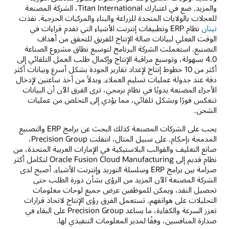
والمزيد. ضع في اعتبارك Titan International، الشركة المصنعة
للعجلات بالولايات المتحدة للزراعة والبناء والمركبات الحرجية. نفذت
تيتان
نظام ERP وتطبيقات إنترنت الأشياء التي تقدم قراءات في
الوقت الفعلي لبيانات صالة الإنتاج للفريق للتحقق من أهداف
التصنيع. استعملت الشركة البرنامج لتوسيع نطاق مشروع الصناعة
4.0 بسهولة، وتوسيع مراقبة الإنتاج وإكمال طلب العمل التلقائي إلى
أكثر من 10 خطوط إنتاج لإعداد تقارير الجودة بشكل أسرع وبيانات أكثر
دقة عند جدولة عمليات تسليم العملاء. وبدلاً من أخذ ساعتين لإدخال
الأجزاء المصنعة يدويًا في نظام برمجي، ترى الفرق الآن أن البيانات
تنعكس فورًا وبشكل تلقائي، مما يؤدي إلى التخلص من عمليات
الشحن.
يجب على الشركات المصنعة كذلك البحث عن برامج ERP والتصنيع
المدمجة بإحكام. على سبيل المثال، انتقلت Precision Group،
صانع التغليف والقوالب البلاستيكية في الإمارات العربية المتحدة، من
نظام قديم إلى Oracle Fusion Cloud Manufacturing لتكامل أكثر
صرامة بين برامج ERP وسلسلة التوريد وإنترنت الأشياء. أصبح لدى
الشركة المصنعة الآن المزيد من الرؤى بشأن دورة الطلب حتى
تحصيل النقد، ويمكن للموظفين عرض جميع لوحات معلومات
التحليلات على هواتفهم. تستعمل الفرق رؤى الإنتاج لاتخاذ قرارات
تعزز السرعة والكفاءة، ما يساعد Precision Group على البقاء في
صدارة المنافسين، وفقًا لمدير المعلومات التنفيذي لها.