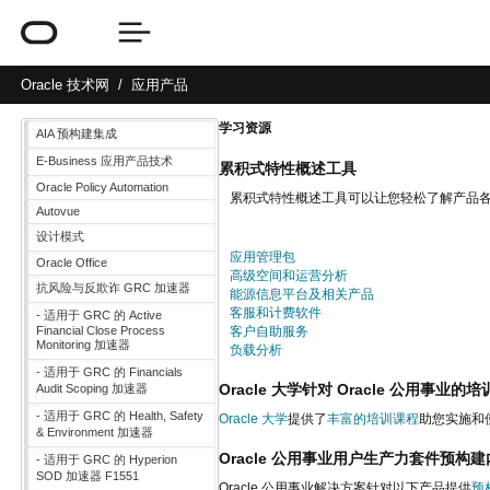
Oracle
技术网
应用产品
学习资源
AIA 预构建集成
E-Business 应用产品技术
累积式特性概述工具
Oracle Policy Automation
累积式特性概述工具可以让您轻松了解产品
Autovue
设计模式
应用管理包
Oracle Office
高级空间和运营分析
抗风险与反欺诈 GRC 加速器
能源信息平台及相关产品
客服和计费软件
- 适用于 GRC 的 Active
Financial Close Process
客户自助服务
Monitoring 加速器
负载分析
- 适用于 GRC 的 Financials
Oracle 大学针对 Oracle 公用事业的培
Audit Scoping 加速器
- 适用于 GRC 的 Health, Safety
Oracle 大学
提供了
丰富的培训课程
助您实施和使
& Environment 加速器
Oracle 公用事业用户生产力套件预构
- 适用于 GRC 的 Hyperion
SOD 加速器 F1551
Oracle 公用事业解决方案针对以下产品提供
预