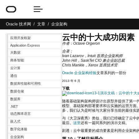
Oracle
技术网
文章
企业架构
云中的十大成功因素
应用开发框架
作者：Octave Orgeron
Application Express
合著：
大数据
Ivan Lazarov，Intuit 首席企业架构师
商务智能
John Hill，SaskTel CIO 兼企业副总裁
Chris Mankle，Xerox 首席技术官
云计算
Oracle 企业架构经验
文章系列的一部分
通信
2013 年 6 月
数据库性能和可用性
下载
数据仓储
演示文稿：云中的十大成功
数据库
随着基础架构架构师设计出原型并提供了第一
模型、基础架构部署要求和云实施的运营方面
.NET
多，我们认为是时候与大家分享当前的最佳实
动态脚本语言
与《大卫深夜秀》类似，我们已经确定了云中
嵌入式
最后。
这里
还有一篇同系列的演示文稿。
数字化体验
剧透：云中最重要的成功要素是利用企业架构的
企业架构
第 10：了解目标受众