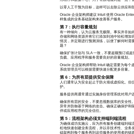
以零人工干预为目标，这样可以去除云供应和
Oracle 企业架构师建议 Intuit 使用 Orac
样集成的业务基础架构来改善客户服务。
第 7：执行容量规划
有一种倾向，认为云服务无极限。事实并非如此
存储和网络资源并将它们添加到池中轻松增加
情况，并定期进行预测演练，以便了解何时需
题？
确保扩张计划与 SLA 一致，不要超额预订
负载、应用程序和服务需要良好的容量规划。
Oracle 企业架构师帮助 Intuit 确
系统管理员可以根据需要快速分配更多容量。
第 6：为所有层提供安全保障
人们通常认为安全起止于防火墙或虚拟化。但
护。
服务提供商通常通过实施身份管理系统对用户
确保所有层的安全，不要忽视数据库的安全性
异常并防御基于网络的攻击。确保正确保护和
伴或应用程序的完全信任。
第 5：流程架构必须支持端到端流程
为确保成功实施云，应为所有服务创建端到端流
松地快速创建业务流程，并以非技术性、业务
础架构到每个服务再到这些服务的使用者的链