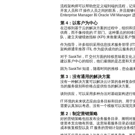
流程架构师可以帮助您定义端到端的流程，记
开发人员和 IT 操作人员之间的联系，并且能
Enterprise Manager 和 Oracle VM Man
第 4：以客户为中心
在迁移到基于云的解决方案的过程中，组织和流程
供商，而不像传统的 IT 部门。这种重点的
队，建立关键绩效指标 (KPI) 来衡量满足客户
作为指导，许多组织采用信息技术服务管理 (ITSM
架构师通常推荐 ITIL 作为提供成功的云服务
对于 SaskTel，IT 交付方面的转移意
建以客户中心的组织，他们雇佣的是态度和天
因为 SaskTel 知道，随着时间的推移，
第 3：没有通用的解决方案
没有一种解决方案可以解决云计算的各种复杂
当的服务级别和价格点提供恰当的解决方案。
谈到供应，可以采用多种办法对基础架构进行
IT 环境的未来状态应由业务目标和目的、用
需要认真加以考虑。没有一个模板可以实现完
第 2：制定营销策略
好的营销策略包括发布业务服务目录、阐明对
使资本支出物有所值。这意味着服务目录必须跟上
成本恢复模型以及 IT 服务的营销计划的业务模