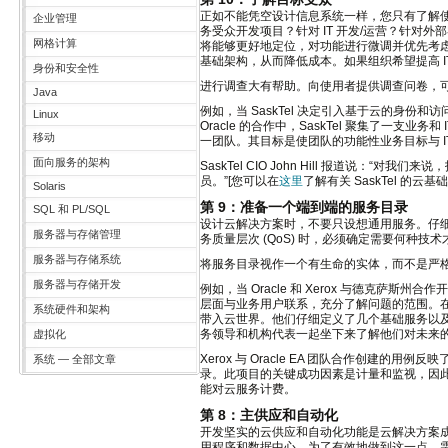
正如不能凭空设计信息系统一样，您只有了解
企业管理
务受众开发项目？针对 IT 开发/运营？针
网格计算
将能够更好地定位，对功能进行微调并优先考虑
基础架构，从而降低成本。如果组织希望提高 
身份和安全性
进行调查大有帮助。向使用者提供调查问卷，
Java
例如，当 SaskTel 决定引入基于云的身
Linux
Oracle 的合作中，SaskTel 聚集了一
移动
一团队。其目标是使团队的功能性业务目标与 
面向服务的架构
SaskTel CIO John Hill 报道说
员。”[您可以在
这里
了解有关 SaskTel 的云
Solaris
第 9：准备一个端到端的服务目录
SQL 和 PL/SQL
设计云解决方案时，不要只设想通用服务。仔细
服务器与存储管理
务质量层次 (QoS) 时，必须确定需要何种
服务器与存储系统
将服务目录视作一个有生命的实体，而不是严
服务器与存储开发
例如，当 Oracle 和 Xerox 与德克萨斯州合作开
层面与业务用户联系，充分了解问题的范围。
系统硬件和架构
带入云世界。他们仔细定义了几个基础服务以及
务领导和机构代表一起坐下来了解他们对未来
虚拟化
Xerox 与 Oracle EA 团队合作创
系统 — 全部文章
录。此项目的关键成功因素是计量和监视，因
能对云服务计费。
第 8：主供应和自动化
开发坚实的云供应和自动化功能是云解决方案
用程序和数据中心。为了有效地做到这一点，需