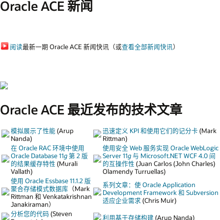
Oracle ACE 新闻
阅读
最新一期 Oracle ACE 新闻快讯（或
查看全部新闻快讯
）
Oracle ACE 最近发布的技术文章
模拟展示了性能
(Arup
迅速定义 KPI 和使用它们的记分卡
(Mark
Nanda)
Rittman)
在 Oracle RAC 环境中使用
使用安全 Web 服务实现 Oracle WebLogic
Oracle Database 11
g
第 2 版
Server 11
g
与 Microsoft.NET WCF 4.0 间
的结果缓存特性
(Murali
的互操作性
(Juan Carlos (John Charles)
Vallath)
Olamendy Turruellas)
使用 Oracle Essbase 11.1.2 版
系列文章：使 Oracle Application
聚合存储模式数据库
（Mark
Development Framework 和 Subversion
Rittman 和 Venkatakrishnan
适应企业需求
(Chris Muir)
Janakiraman）
分析您的代码
(Steven
利用基于存储构建
(Arup Nanda)