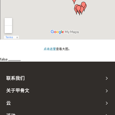
点击这里
查看大图。
false ,,,,,,,,,,,,,,,,
联系我们
关于甲骨文
云