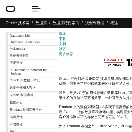
Oracle
技术网
数据库
数据库特性索引
混合列压缩
概述
概述
Database 12c
下载
Database In-Memory
文档
Multitenant
社区
更多信息
更多关键特性
应用开发
In-Database Container for
Hadoop
Oracle 混合列压缩 (HCC) 技术是
Oracle 大数据一体机
优势，但避免了纯列格式带来的性能不足之处
数据仓储和大数据
通常，数据以“行”的形式存储在数据库块内，
Oracle 数据库机
缩技术的存储空间节省效果。一种替代方法是以
数据库云
Exadata 上的混合列压缩技术实现了最高级
Exadata 数据库云平台
用 Exadata 上的数据库和存储功能，实现
客户基准测试下的存储空间节省可达 204 倍。
高可用性
可管理性
除了 Exadata 存储之外，Pillar Axiom、Z
迁移