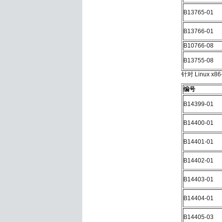
B13765-01
B13766-01
B10766-08
B13755-08
针对 Linux x86
编号
B14399-01
B14400-01
B14401-01
B14402-01
B14403-01
B14404-01
B14405-03