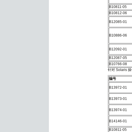
B10811-05
B10812-06
B12085-01
B10886-06
B12092-01
B12087-05
B10766-08
针对 Solaris 
编号
B13972-01
B13973-01
B13974-01
B14146-01
B10811-05