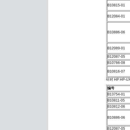
B10815-01
B12084-01
B10886-06
B12089-01
B12087-05
B10766-08
B10816-07
针对 HP HP-UX 
编号
B13754-01
B10811-05
B10812-06
B10886-06
B12087-05