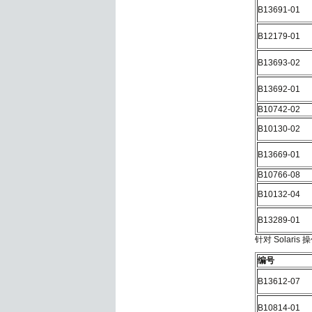
B13691-01
B12179-01
B13693-02
B13692-01
B10742-02
B10130-02
B13669-01
B10766-08
B10132-04
B13289-01
针对 Solaris 
编号
B13612-07
B10814-01