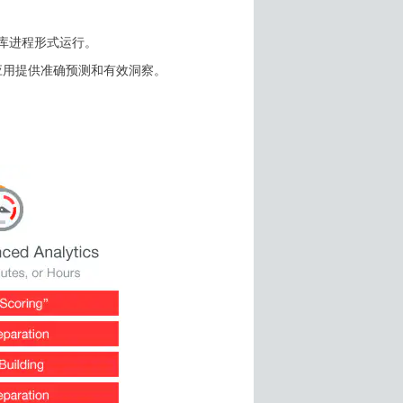
库进程形式运行。
和应用提供准确预测和有效洞察。