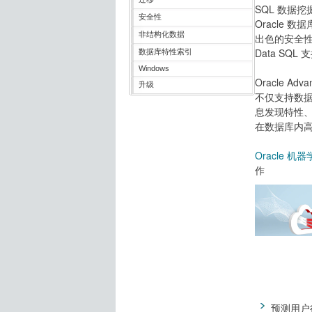
SQL 数据挖掘函
安全性
Oracle 
非结构化数据
出色的安全性
Data SQ
数据库特性索引
Windows
Oracle Adva
升级
不仅支持数
息发现特性
在数据库内
Oracle 机
作
预测用户