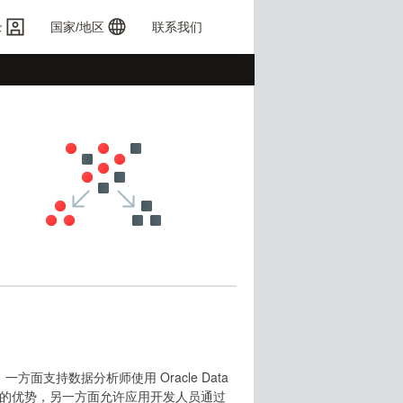
录
国家/地区
联系我们
R，一方面支持数据分析师使用 Oracle Data
R 图形的优势，另一方面允许应用开发人员通过