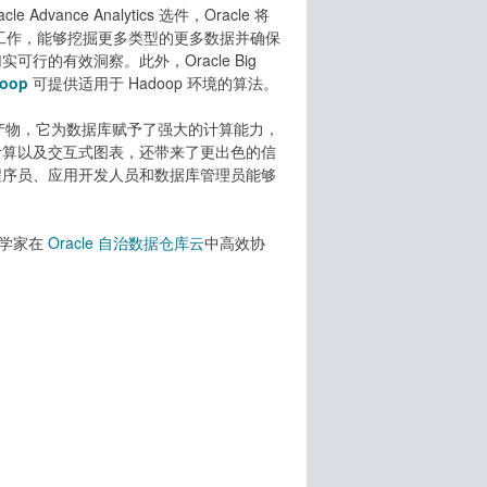
 Advance Analytics 选件，Oracle 将
工作，能够挖掘更多类型的更多数据并确保
的有效洞察。此外，Oracle Big
doop
可提供适用于 Hadoop 环境的算法。
产物，它为数据库赋予了强大的计算能力，
计算以及交互式图表，还带来了更出色的信
程序员、应用开发人员和数据库管理员能够
据科学家在
Oracle 自治数据仓库云
中高效协