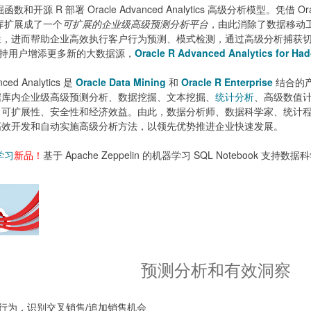
数和开源 R 部署 Oracle Advanced Analytics 高级分析模型。凭借 Oracle
数据库扩展成了一个
可扩展的企业级高级预测分析平台
，由此消除了数据移动
，进而帮助企业高效执行客户行为预测、模式检测，通过高级分析捕获切实可行
L 支持用户增添更多新的大数据源，
Oracle R Advanced Analytics for Ha
nced Analytics 是
Oracle Data Mining
和
Oracle R Enterprise
结合的
据库内企业级高级预测分析、数据挖掘、文本挖掘、
统计分析
、高级数值
、可扩展性、安全性和经济效益。由此，数据分析师、数据科学家、统计
高效开发和自动实施高级分析方法，以领先优势推进企业快速发展。
器学习
新品！
基于 Apache Zeppelin 的机器学习 SQL Notebook 支持数
预测分析和
有效洞察
行为，识别交叉销售/追加销售机会