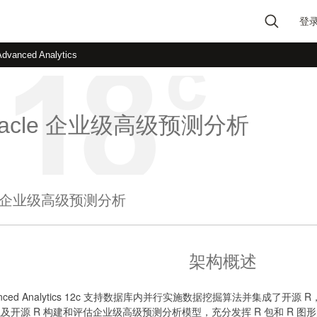
登
Type 2 or more
Advanced Analytics
characters for results.
racle 企业级高级预测分析
企业级高级预测分析
架构概述
dvanced Analytics 12c 支持数据库内并行实施数据挖掘算法并集成了开源 
GUI 以及开源 R 构建和评估企业级高级预测分析模型，充分发挥 R 包和 