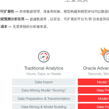
可扩展性 —
所有数据管理、准备和转换、模型构建和模型评估均以数据
级预测分析应用 —
超越数据库，以安全、可扩展的平台为 BI 仪表盘
成本 —
无需单独的分析服务器。