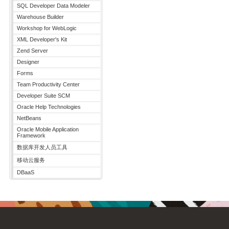
SQL Developer Data Modeler
Warehouse Builder
Workshop for WebLogic
XML Developer's Kit
Zend Server
Designer
Forms
Team Productivity Center
Developer Suite SCM
Oracle Help Technologies
NetBeans
Oracle Mobile Application
Framework
数据库开发人员工具
移动云服务
DBaaS