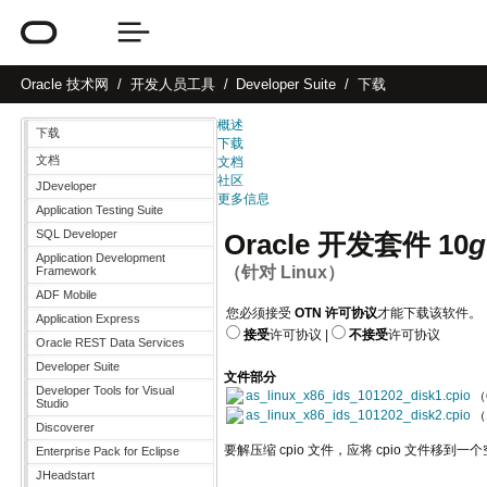
Oracle
技术网
开发人员工具
Developer Suite
下载
概述
下载
下载
文档
文档
社区
JDeveloper
更多信息
Application Testing Suite
SQL Developer
Oracle 开发套件 10
g
Application Development
（针对 Linux）
Framework
ADF Mobile
您必须接受
OTN 许可协议
才能下载该软件。
Application Express
接受
许可协议
|
不接受
许可协议
Oracle REST Data Services
Developer Suite
文件部分
Developer Tools for Visual
as_linux_x86_ids_101202_disk1.cpio
（
Studio
as_linux_x86_ids_101202_disk2.cpio
（
Discoverer
要解压缩 cpio 文件，应将 cpio 文件移到一个空目录
Enterprise Pack for Eclipse
JHeadstart