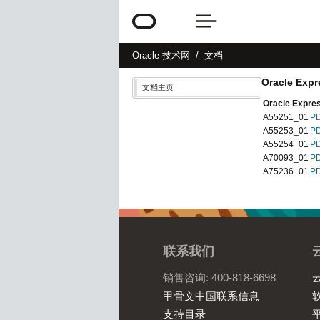
Oracle
技术网
文档
Oracle Exp
文档主页
Oracle Ex
A55251_01
P
A55253_01
P
A55254_01
P
A70093_01
P
A75236_01
P
联系我们
销售咨询: 400-818-6698
甲骨文中国联系信息
软
支持目录
平