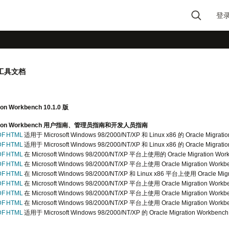
登
Type 2 or more
characters for results.
移工具文档
ion Workbench 10.1.0 版
gration Workbench 用户指南、管理员指南和开发人员指南
DF
HTML
适用于 Microsoft Windows 98/2000/NT/XP 和 Linux x86 的 Oracle Migra
DF
HTML
适用于 Microsoft Windows 98/2000/NT/XP 和 Linux x86 的 Oracle Migra
DF
HTML
在 Microsoft Windows 98/2000/NT/XP 平台上使用的 Oracle Migration 
DF
HTML
在 Microsoft Windows 98/2000/NT/XP 平台上使用 Oracle Migration Wor
DF
HTML
在 Microsoft Windows 98/2000/NT/XP 和 Linux x86 平台上使用 Oracle Mi
DF
HTML
在 Microsoft Windows 98/2000/NT/XP 平台上使用 Oracle Migration Work
DF
HTML
在 Microsoft Windows 98/2000/NT/XP 平台上使用 Oracle Migration Wo
DF
HTML
在 Microsoft Windows 98/2000/NT/XP 平台上使用 Oracle Migration Wo
DF
HTML
适用于 Microsoft Windows 98/2000/NT/XP 的 Oracle Migration Workbe