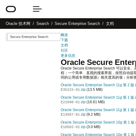
Oracle
技术网
Search
Secure Enterprise Search
文档
概述
Secure Enterprise Search
下载
文档
社区
更多信息
Oracle Secure Ente
Oracle Secure Enterprise S
程；一个简单、直观的搜索界面，按照自动提
同的公用或专用数据源）相关度高的项；分析搜
Oracle Secure Enterprise Search 11
g
第 2 版 (
zip
(13.5 MB)
E35215-01
Oracle Secure Enterprise Search 11
g
第 1 版 (
zip
(16.61 MB)
E21698-01
Oracle Secure Enterprise Search 11
g
第 1 版 (
zip
(9.2 MB)
E14507-01
Oracle Secure Enterprise Search 10
g
第 1 版 (
zip
(3.0 MB)
E10502-01
Oracle Secure Enterprise Search 10
g
第 1 版 (