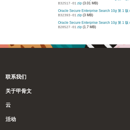
zip
(3.01 MB)
B32517-01
Oracle Secure Enterprise Search 10
g
第 1 版 (
zip
(3 MB)
B32393-01
Oracle Secure Enterprise Search 10
g
第 1 版 (
zip
(1.7 MB)
B28527-01
联系我们
关于甲骨文
云
活动