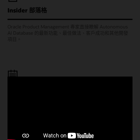
Insider 部落格
Oracle Product Management 專家直接瞭解 Autonomous
AI Database 的最新功能、最佳做法、客戶成功和其他開發
項目。
學習室網路廣播
歡迎參加我們的每月網路研討會，Oracle 產品經理將分享如
何部署成功的專案，例如將工作負載移轉至雲端、建置雲端
原生應用程式，以及充分利用 AI 和分析功能。