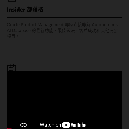
Insider 部落格
Oracle Product Management 專家直接瞭解 Autonomous
AI Database 的最新功能、最佳做法、客戶成功和其他開發
項目。
學習室網路廣播
歡迎參加我們的每月網路研討會，Oracle 產品經理將分享如
何部署成功的專案，例如將工作負載移轉至雲端、建置雲端
原生應用程式，以及充分利用 AI 和分析功能。