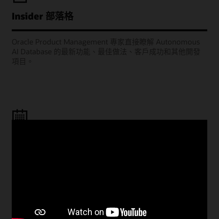
Insider 部落格
Oracle Product Management 專家直接瞭解 Autonomous
AI Database 的最新功能、最佳做法、客戶成功和其他開發
項目。
學習室網路廣播
歡迎參加我們的每月網路研討會，Oracle 產品經理將分享如
何部署成功的專案，例如將工作負載移轉至雲端、建置雲端
原生應用程式，以及充分利用 AI 和分析功能。