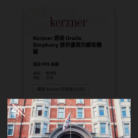
Kerzner 透過 Oracle
Simphony 提供優質的顧客體
驗
酒店 POS 系統
產業：
餐旅業
地點：
全球
觀看 Kerzner 的故事 (2:05)