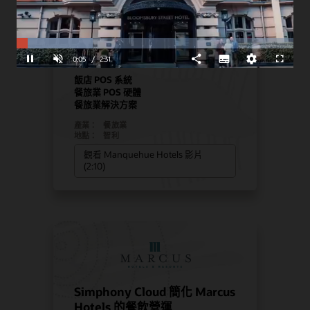
Manquehue Hotels 選用
Oracle 解決方案來促進策略性
Loaded
:
Progress
:
0%
成長
0%
Unmute
0:06
/
2:31
Pause
Share
Subtitles
Quality
Fullscreen
Levels
飯店 POS 系統
餐旅業 POS 硬體
餐旅業解決方案
產業：
餐旅業
地點：
智利
觀看 Manquehue Hotels 影片
(2:10)
Simphony Cloud 簡化 Marcus
Hotels 的餐飲營運