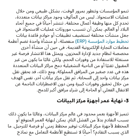
تنمو المؤسسات وتتطور بمرور الوقت، بشكل طبيعي ومن خلال
عمليات الاستحواذ. ليس من المألوف وجود مراكز بيانات متعددة،
تخدم كل منها وظيفة أعمال مختلفة، تنتشر أحيانًا في جميع أنحاء
البلاد أو العالم. يمكن أن تتسبب موروثات عمليات الاستحواذ في
جعل منشآت مختلفة تستضيف تطبيقات أو خوادم قاعدة بيانات
تخطيط موارد المؤسسة (ERP)
منفصلة، أو منشأة واحدة تضم أنظمة
معاملات التجارة الإلكترونية القديمة، في حين أن منشأة أخرى
مخصصة لنظام جديد لإدارة المخزون. ويمثل هذا الانتشار فرصة غير
مستغلة للاستفادة من وفورات الحجم. ولكن غالبًا ما يكون من غير
المقبول تقنيًا أو من الناحية التشغيلية دمج مراكز البيانات المتعددة
هذه في عدد صغير من المرافق المملوكة. ومع ذلك، قد يحقق نقل
مركز بيانات واحد إلى السحابة، ثم نقل مركز بيانات آخر، نفس الهدف
من خلال تحقيق وفورات كبيرة ومن دون الاضطرابات الناجمة عن
الانتقال الفعلي أو الحاجة إلى شراء مرافق أكبر للدمج.
3- نهاية عمر أجهزة مركز البيانات
تتميز الأجهزة بعمر محدود في عالم مركز البيانات، وغالبًا ما يكون ذلك
بسبب التقادم بدلاً من الفشل التام. يمكن لنهاية العمر المتوقع أو
المخطط لأجهزة مركز البيانات توفير مخطط زمني أو فرصة للترحيل. ما
الذي يسبب التقادم؟ أحيانًا لا تستطيع الأنظمة التعامل مع نماذج