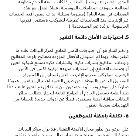
المدى القصير؛ على سبيل المثال، إذا كانت سعة الخادم مطلوبة
لمعالجة حمولات المعاملات الموسمية، فماذا تفعل مع هذه
المعدات في بقية العام؟ (معلومة مسلية: بدأت بعض أقدم الخدمات
عبر الإنترنت منذ الثمانينيات كطريقة للشركات لاستثمار قدرتها
الحاسوبية الزائدة غير المستخدمة.)
5. احتياجات الأمان دائمة التغير
والخبر السار هو أن احتياجات الأمان المادي لمركز البيانات عادة ما
تتغير ببطء: ربما تم استبدال الأقفال المزودة بمفاتيح بلوحة المفاتيح،
ولوحات المفاتيح بشارات ذكية، والشارات ذكية بمسح شبكية العين
أو بصمات الأصابع. إن التحديات سريعة الوتيرة تكمن في الأمن
الرقمي، سواء كان مجرمو الإنترنت الذين تسللوا إلى الكمبيوتر
المحمول الخاص بالموظف عن طريق التصيد الاحتيالي ينفذون هجومًا
صارخًا على موقع ويب أو يستفيدون من استغلال تم العثور عليه حديثًا
ضد أنظمة تشغيل الخادم أو البرامج الثابتة للجهاز. تتطلب مراكز
البيانات مراقبة أمنية مستمرة، فضلاً عن أدوات جديدة للحماية من
التهديدات سريعة التطور.
6- تكلفة باهظة للموظفين
على الرغم من تطور مجال الأتمتة التقنية، فلا تزال مراكز البيانات
بحاجة إلى أشخاص. يحتاج مركز البيانات إلى تقنيين ماهرين بدءًا من