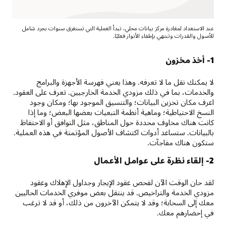
عند الاستعداد لمغادرة مركز بيانات محلي، تبدأ العملية التي تستغرق سنوات بجرد شامل
للأصول والقدرات وتنتهي بإطفاء الأنوار فعليًا.
1- أخذ مخزون
لا يمكنك نقل ما لا تعرفه. وهذا يعني فهرسة الأجهزة والبرامج
والخدمات، بما في ذلك مزودي الخدمة الخارجيين. تعرف على العقود.
اعرف مكان تخزين البيانات؛ والتنسيق الموجود بها؛ ومكان وجود
النسخ الاحتياطية؛ وماهية أنظمة التبعيات بعضها البعض؛ وما إذا
كانت هناك مخاوف محددة حول المناطق، مثل التوافق أو الاحتفاظ
بالبيانات. ستساعد أدوات اكتشاف الأصول المؤتمتة في هذه العملية.
ستكون هناك مفاجآت.
2- إلقاء نظرة على عوامل الأعمال
لقد حان الوقت الآن لفحص عقود الإيجار وجداول الإهلاك وعقود
مزودي الخدمة والتراخيص. قد ينتقل بعض موفري الخدمات الحاليين
معك إلى السحابة؛ وقد لا يتمكن الآخرون من ذلك، أو قد لا ترغب
في إحضارهم معك.