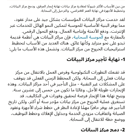
من بين الأسباب الأكثر شيوعًا لمغادرة مركز بيانات نهاية إيجار المرفق، ودمج مركز البيانات،
وتخطيط الأجهزة في نهاية العمر الافتراضي، والترحيل إلى السحابة.
لقد خدمت مراكز البيانات المؤسسات بشكل جيد على مدار عقود،
مما يوفر البنية الأساسية للحوسبة لتمكين النمو الهائل للخدمات عبر
الإنترنت، ودفع الأتمتة وإنتاجية العمال، ودفع التحول الرقمي.
بالمقارنة مع
الحوسبة السحابية
، فإن مراكز البيانات هي أنظمة قديمة
تبدو على نحو متزايد وكأنها عائق. هناك العديد من الأسباب لتخطيط
استراتيجيات الخروج من مركز البيانات. وتشمل هذه الأسباب ما يلي:
1- نهاية تأجير مركز البيانات
قد تقنعك التطورات التكنولوجية وفرص العمل بالانتقال من مركز
بيانات فعلي إلى السحابة. ولكن المخطط الزمني الفعلي قد يتوقف
على المشكلات غير التقنية - مثل التأجير في أحد مراكز البيانات. وهذه
الإيجارات طويلة الأجل، وغالبًا ما تكون من خمس إلى عشرين سنة.
ويتيح نهاية هذا الإيجار فرصة لتحقيق وفورات في التكاليف. قد
تستغرق عملية الخروج من مركز بيانات مؤجر سنة أو أكثر، ولكن تاريخ
التأجير قد يوفر حافزًا مهمًا لإعادة النظر في خطط شراء الأجهزة وعقود
الصيانة واتفاقيات مزودي الخدمة وجداول الإهلاك وخطط التوظيف،
ووضع خطة للانتقال إلى السحابة.
2- دمج مركز البيانات