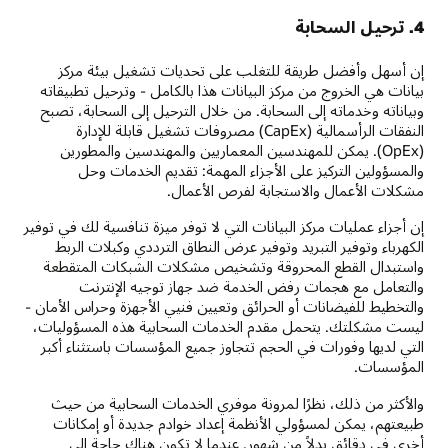
4. ترحيل السحابة
إن أسهل وأفضل طريقة للتغلب على تحديات تشغيل بيئة مركز
بيانات هي الخروج من مركز البيانات هذا بالكامل - وترحيل تطبيقاته
وبياناته وخدماته إلى السحابة. من خلال الترحيل إلى السحابة، تصبح
النفقات الرأسمالية (CapEx) مصروفات تشغيل قابلة للإدارة
(OpEx). يمكن للمهندسين المعماريين والمهندسين والمطورين
والمسؤولين التركيز على الأجزاء المهمة: تقديم الخدمات وحل
مشكلات الأعمال والاستجابة لفرص الأعمال.
إن أجزاء عمليات مركز البيانات التي لا توفر ميزة تنافسية لك في توفير
الكهرباء وتوفير التبريد وتوفير عرض النطاق الترددي وكبلات الربط
واستبدال القطع المحروقة وتشخيص مشكلات الشبكات المتقطعة
والتعامل مع هجمات رفض الخدمة ضد جهاز توجيه الإنترنت
والتخطيط للفيضانات أو الحرائق وتعيين فنيي الأجهزة وحراس الأمان -
ليست مشكلتك. يتحمل مقدم الخدمات السحابية هذه المسؤوليات،
التي لديها وفورات في الحجم تتجاوز جميع المؤسسات باستثناء أكبر
المؤسسات.
والأكثر من ذلك، نظرًا لمرونة موفري الخدمات السحابية من حيث
طبيعتهم، يمكن لمسؤولي الأنظمة إعداد خوادم جديدة أو إمكانات
أخرى في دقائق بدلاً من شهور. عندما لا تكون هناك حاجة إلى