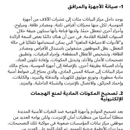
1- صيانة الأجهزة والمرافق
يوجد داخل مركز البيانات مئات إلى عشرات الآلاف من أجهزة
الحوسبة، لكل منها محركات أقراص ثابتة، ومصادر طاقة، ومراوح،
وأجزاء أخرى تتعطل حتمًا. ولديها قناعة بأنها ستكون عتيقة خلال
السنوات القليلة القادمة. في حين أن هناك دائمًا بعض السعة الزائدة
و"الأدوات الاحتياطية الجاهزة" التي يمكن استخدامها تلقائيًا في حالة
التعطل، يظل الموظفون مشغولين باستبدال الأقراص ومصادر
الطاقة، وتشخيص الأعطال المتقطعة، وإجراء الترقيات، وتطبيق
تصحيحات الأمان والأداء، وتبديل المكونات، وإعادة تكوين العتاد،
وأداء الصيانة بطريقة أخرى. بالإضافة إلى أجهزة الحوسبة، يحتاج مالك
مركز البيانات إلى صيانة المبنى المادي، والذي يحتاج إلى ضوابط أمنية
مادية متطورة، وتوزيع موثوق للكهرباء، والتدفئة والتبريد، والكابلات،
وإخماد الحرائق، والاتصال بالإنترنت والشبكة الداخلية، والمزيد.
2. تصحيح المكونات المادية لمنع الهجمات
الإلكترونية
يعد تصحيح الخوادم وأجهزة التوجيه ضد الثغرات الأمنية الجديدة
متطلبًا أساسيًا من متطلبات أمان الإنترنت، ولكن يواجه العديد من
موظفي مركز بيانات المؤسسات صعوبة في مواكبة تلك التصحيحات،
مما يترك الأنظمة عرضة للهجوم. تم إلقاء اللوم على العديد من