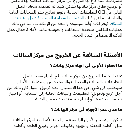
للشركات، مما أتاح لها الخروج من مراكز البيانات الخاصة بها بالكامل
أو توسيع نطاق مركز بياناتها بشكل كبير. تم تصميم سحابة الجيل
الثاني من OCI للتطبيقات الحديثة وتوفر نماذج نشر للسحابات العامة
والخاصة، بما في ذلك
الخدمات السحابية الموجودة داخل منشآت
الشركة
. توفر OCI أيضًا مجموعة واسعة من الإمكانات، بما في ذلك
عمليات التكامل متعددة السحابات والحوسبة عالية الأداء لأحمال عمل
الذكاء الاصطناعي كبيرة الحجم.
الأسئلة الشائعة عن الخروج من مركز البيانات
ما الخطوة الأولى في إنهاء مركز بيانات؟
عندما تخطط للخروج من مركز بيانات، قم بإجراء مسح شامل
للتطبيقات والبيانات والخدمات والمستخدمين ومتطلبات الأمان.
سيتطلب كل شيء في هذا الاستبيان خطة ترحيل، سواء كان ذلك من
أجل "رفع وتحويل" التطبيقات والبيانات الحالية إلى السحابة، أو اختيار
تطبيقات جديدة، أو إنشاء تطبيقات جديدة من البداية.
ما مدى عمر الأجهزة في مركز البيانات؟
يمكن أن تستمر الأجزاء الرئيسية من البنية الأساسية لمركز البيانات،
مثل (أنظمة التدفئة والتهوية وتكييف الهواء) وتوزيع الطاقة وأنظمة