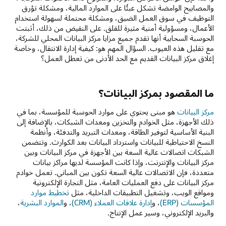
والمصابيح الوامضة تشكل عبئًا على الموارد المالية، ومشكلة تؤرق
التوظيف في سوق العمل الضيق، ومشكلة محتملة لسهولة استخدام
الأعمال، ومسؤولية أمنية مثيرة للقلق. على النقيض من ذلك، أثبتت
الحوسبة السحابية أنها تقدم جميع مزايا مركز البيانات المحلي للشركة،
مع تقليل هذه العيوب. السؤال المهم هو: كيفية إدارة الانتقال، وخاصة
إغلاق مركز البيانات القديم مع الحد الأدنى من تعطل العمل؟
ما المقصود بمركز البيانات؟
مركز البيانات
هو مبنى يحتوي على موارد الحوسبة للمؤسسة، بما في
ذلك الأجهزة، مثل الخوادم والتخزين ومعدات الشبكات، بالإضافة إلى
البنية الأساسية لتوفير الطاقة، ومعدات التبريد والتدفئة، وأنظمة
النسخ الاحتياطية للبيانات واسترداد البيانات بعد الكوارث. وتتضمن
الشبكات اتصالات عالية السعة بين الأجهزة في مركز البيانات وبين
مركز البيانات والإنترنت، وإذا كانت المؤسسة لديها مراكز بيانات
متعددة، فإن الاتصالات عالية السعة تكون بين المباني. تعمل خوادم
مركز البيانات على دفع العمليات العامة، مثل التجارة الإلكترونية
ومواقع الويب، وتشغيل التطبيقات الداخلية، مثل
تخطيط موارد
المؤسسات (ERP)
، و
إدارة علاقات العملاء (CRM)
، و
الموارد البشرية
،
والبريد الإلكتروني، وسير عمل الإنتاج.