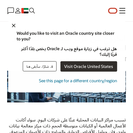
القائمة
Close
Would you like to visit an Oracle country site closer
الخروج من مركز البيانات: التخطيط
to you?
لعملية الخروج
هل ترغب في زيارة موقع ويب لـ Oracle يخص بلدًا أكثر
قربًا إليك؟
آلان زيتشيك | مطور محتوى استراتيجي | 9 مارس 2023
Visit Oracle United States
لا، شكرًا، سأبقى هنا
See this page for a different country/region
تسبب مراكز البيانات المحلية عبئًا على شركات اليوم. سواء أكانت
الأعمال العالمية أو الكيانات متوسطة الحجم ذات مركز معالجة بيانات
واحد، فإن حوامل الأقراص الدوارة، والمراوح ذات الأصوات المزعجة،