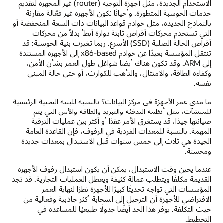
الاستخدام الجديدة، مثل أجهزة التوجيه (router) غير المجهزة لتقديم
خدمات الحوسبة المتطورة. وأحيانًا تكون الأجهزة غير فعّالة مقارنة
بالنماذج الجديدة، مثل خوادم قواعد البيانات ذات السعة المنخفضة أو
التي تستخدم محركات أقراص ثابتة دوارة أبطأ بدلاً من محركات
أقراص الحالة الصلبة (SSD) الأسرع. ربما تغيرت بنية الحوسبة: قد
تنتقل المؤسسة بعيدًا عن خوادم x86-based إلى الأجهزة المستندة
إلى ARM. وقد تكون هناك أيضا شواغل طول العمر بشأن الأمن،
وكفاءة الطاقة، والامتثال، والتأهب للكوارث، أو حتى حالة المبنى
نفسه.
ما مدى عمر الأجهزة في مركز البيانات؟ بالنسبة للبنية التحتية الرئيسية
للمنشآت، مثل أنظمة التدفئة والتبريد والطاقة والأمن التي يتم
صيانتها جيدًا، قد يستغرق الأمر عقدًا أو أكثر بين عمليات الترقية
المهمة. بالنسبة للمعدات الفردية في الرفوف، فإن القاعدة العامة
الجيدة هي ثلاث إلى خمس سنوات قبل الاستبدال بمعدات جديدة
ومحسنة.
عندما يحين وقت الاستبدال، يمكن أن يكون استبدال رفوف الأجهزة
القديمة مكلفًا ويتطلب عمالة كثيفة ويعطل العمليات التجارية. قد تجد
المؤسسات التي تواجه تحديثًا كبيرًا للأجهزة نظرًا لنهاية العمر
الافتراضي للأجهزة أن الترحيل إلى السحابة أكثر جاذبية وفعالية من
حيث التكلفة. يوفر هذا الحد أيضًا جدولًا طبيعيًا للمساعدة في
التخطيط.