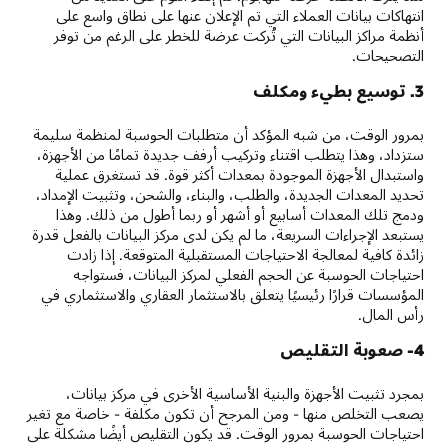
انتهاكات بيانات العملاء التي تم الإعلان عنها على نطاق واسع على
أنظمة مراكز البيانات التي تُركت عرضة للخطر على الرغم من توفر
التصحيحات.
3. توسيع بطيء ومكلف
بمرور الوقت، من شبه المؤكد أن متطلبات الحوسبة لمنظمة سليمة
ستزداد، وهذا يتطلب اقتناء وتركيب أرفف جديدة تمامًا من الأجهزة،
واستبدال الأجهزة الموجودة بمعدات أكثر قوة. قد تستغرق عملية
تحديد المعدات الجديدة، والطلب، والبناء، والشحن، وتثبيت الإمداد،
ودمج تلك المعدات أسابيع أو أشهر أو ربما أطول من ذلك. وهذا
يستبعد الإجراءات السريعة، ما لم يكن لدى مركز البيانات بالفعل قدرة
زائدة كافية لمعالجة الاحتياجات المستقبلية المتوقعة. إذا زادت
احتياجات الحوسبة عن الحجم الفعلي لمركز البيانات، فستواجه
المؤسسات قرارًا رئيسيًا يتعلق بالاستثمار العقاري والاستثماري في
رأس المال.
4- صعوبة التقليص
بمجرد تثبيت الأجهزة والبنية الأساسية الأخرى في مركز بيانات،
يصعب التخلص منها - ومن المرجح أن تكون مكلفة - خاصة مع تغير
احتياجات الحوسبة بمرور الوقت. قد يكون التقليص أيضًا مشكلة على