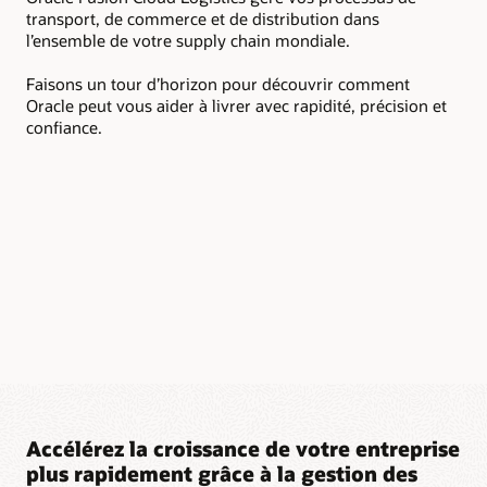
orc
transport, de commerce et de distribution dans
à l
l’ensemble de votre supply chain mondiale.
La 
Faisons un tour d’horizon pour découvrir comment
not
Oracle peut vous aider à livrer avec rapidité, précision et
con
confiance.
Ell
exp
rat
per
per
end
Accélérez la croissance de votre entreprise
plus rapidement grâce à la gestion des