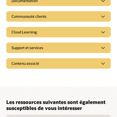
Documentation
Communauté clients
Cloud Learning
Support et services
Contenu associé
Pages
Rapports d’analyses
Solutions sectorielles
Commencez à gérer vos processus logistiques plus
Communiqués de presse
Les ressources suivantes sont également
efficacement
susceptibles de vous intéresser
Tendances
Consultez la documentation et les informations produit les
Entrez en relation avec vos pairs