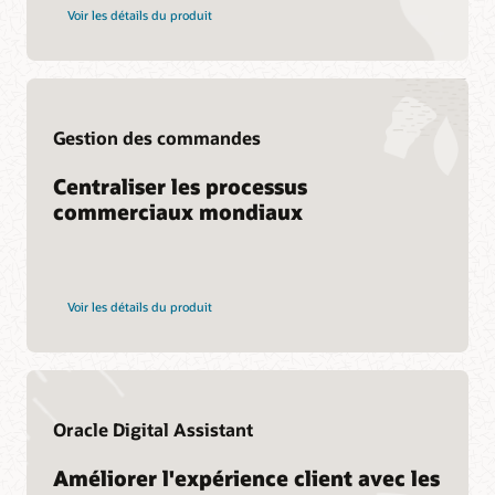
Formation Cloud SCM
Consulting
Voir les détails du produit
Oracle Guided Learning
Trouver un partenaire
Abonnement à l’apprentissage Cloud SCM
Certification Cloud SCM
Gestion des commandes
Centraliser les processus
commerciaux mondiaux
Voir les détails du produit
Oracle Digital Assistant
Améliorer l'expérience client avec les