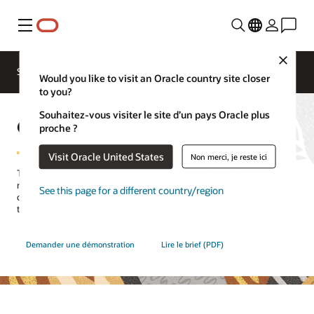
Menu
Close
SCM pour les différents secteurs d'activité
Would you like to visit an Oracle country site closer
to you?
Souhaitez-vous visiter le site d’un pays Oracle plus
Gestion des entrepôts
proche ?
Visit Oracle United States
Non merci, je reste ici
Transformez vos opérations d’entrepôt pour relever les défis du
marché actuel axé sur la demande, en gérant avec succès des
See this page for a different country/region
opérations d’exécution complexes et en obtenant une visibilité
totale des stocks, du centre de distribution aux rayons du magasin.
Demander une démonstration
Lire le brief (PDF)