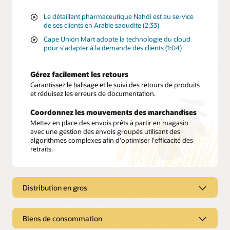
Le détaillant pharmaceutique Nahdi est au service
de ses clients en Arabie saoudite (2:33)
Cape Union Mart adopte la technologie du cloud
pour s'adapter à la demande des clients (1:04)
Gérez facilement les retours
Garantissez le balisage et le suivi des retours de produits
et réduisez les erreurs de documentation.
Coordonnez les mouvements des marchandises
Mettez en place des envois prêts à partir en magasin
avec une gestion des envois groupés utilisant des
algorithmes complexes afin d'optimiser l'efficacité des
retraits.
Distribution en gros
Distribution en gros
Biens de consommation