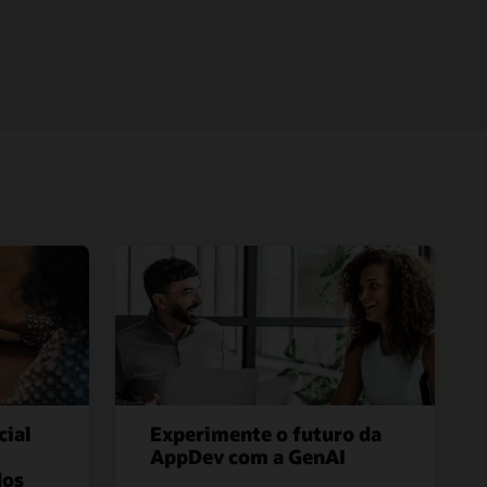
cial
Experimente o futuro da
AppDev com a GenAI
dos