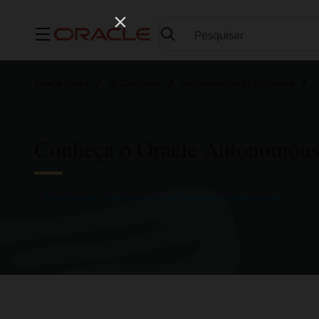
Menu
Oracle Brasil
AI Database
Autonomous AI Database
Conheça o Oracle Autonomous
Experimente o Autonomous AI Database gratuitamente