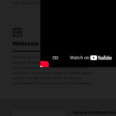
meio do Oracle Cloud Modo Gratuito.
Webcasts Learning Lounge
Participe dos nossos webinars mensais em que os
gerentes de produtos da Oracle compartilham
diversas maneiras de implementar projetos bem-
sucedidos, como migrar cargas de trabalho para a
nuvem, criar aplicativos nativos da nuvem e
aproveitar ao máximo os recursos de IA e análise.
Equipes de DBA 66% mais 