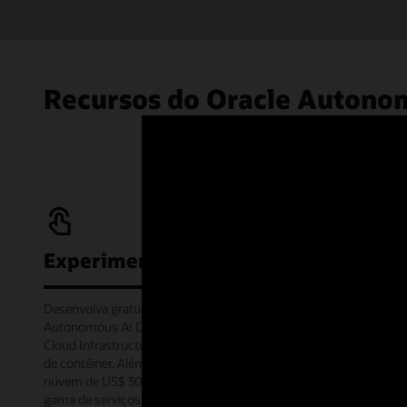
Recursos do Oracle Autono
Experimente gratuitamente
Desenvolva gratuitamente com o serviço Oracle
Autonomous AI Database Always Free na Oracle
Cloud Infrastructure ou offline por meio da imagem
de contêiner. Além disso, receba um crédito de
nuvem de US$ 300 para experimentar uma ampla
gama de serviços do Oracle Cloud por 30 dias por