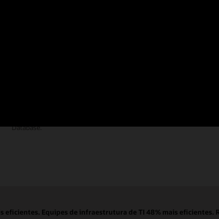
Documentação
Encontre as respostas que você precisa na
documentação abrangente do Autonomous AI
Database.
eficientes. Equipes de infraestrutura de TI 48% mais eficientes. 