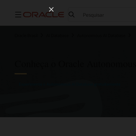
Menu
Oracle Brasil
AI Database
Autonomous AI Database
Conheça o Oracle Autonomous
Experimente o Autonomous AI Database gratuitamente