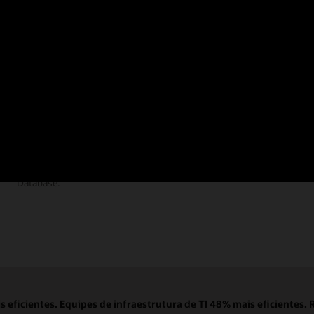
Documentação
Encontre as respostas que você precisa na
documentação abrangente do Autonomous AI
Database.
eficientes. Equipes de infraestrutura de TI 48% mais eficientes. 