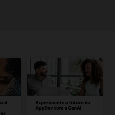
cial
Experimente o futuro da
AppDev com a GenAI
dos