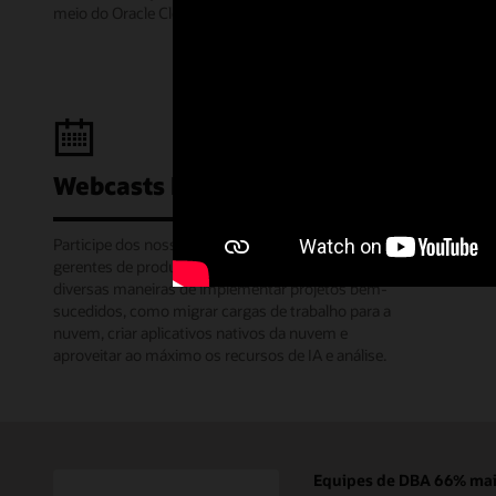
meio do Oracle Cloud Modo Gratuito.
Webcasts Learning Lounge
Participe dos nossos webinars mensais em que os
gerentes de produtos da Oracle compartilham
diversas maneiras de implementar projetos bem-
sucedidos, como migrar cargas de trabalho para a
nuvem, criar aplicativos nativos da nuvem e
aproveitar ao máximo os recursos de IA e análise.
Equipes de DBA 66% mais 