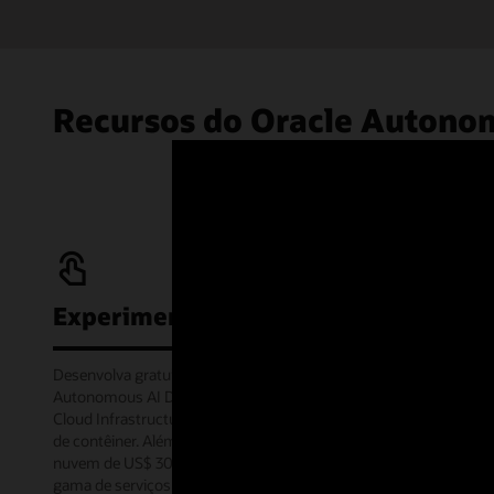
Recursos do Oracle Autono
Experimente gratuitamente
Desenvolva gratuitamente com o serviço Oracle
Autonomous AI Database Always Free na Oracle
Cloud Infrastructure ou offline por meio da imagem
de contêiner. Além disso, receba um crédito de
nuvem de US$ 300 para experimentar uma ampla
gama de serviços do Oracle Cloud por 30 dias por