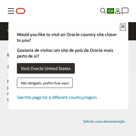
Menu
Close
Visão geral
AI and Cloud Native Services
Would you like to visit an Oracle country site closer
to you?
Gostaria de visitar um site de país da Oracle mais
Oracle Digital Assistant for ERP
perto de si?
and SCM
Visit Oracle United States
Faça o trabalho mais rapidamente com respostas instantâneas a
Não obrigado, prefiro ficar aqui
perguntas, recomendações para as próximas etapas e análise
rápida de tarefas críticas. Acesse informações em tempo real em
See this page for a different country/region
todos os aplicativos e leve os negócios adiante.
Solicite uma demonstração