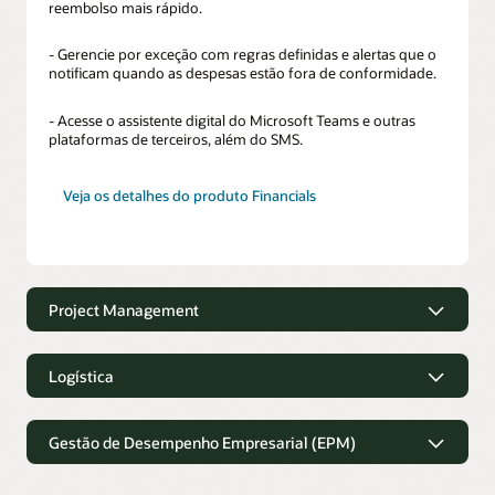
reembolso mais rápido.
- Gerencie por exceção com regras definidas e alertas que o
notificam quando as despesas estão fora de conformidade.
- Acesse o assistente digital do Microsoft Teams e outras
plataformas de terceiros, além do SMS.
Veja os detalhes do produto Financials
Project Management
Project Management
Logística
- Capture o tempo do projeto mais rapidamente com
sugestões baseadas no histórico e em tarefas planejadas.
Logística
Gestão de Desempenho Empresarial (EPM)
- Gerencie o status das entregas do projeto e emita itens de
- Obtenha acesso fácil a informações de pedidos e remessas
ação.
de qualquer dispositivo.
Gestão de Desempenho Empresarial