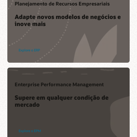
Planejamento de Recursos Empresariais
Adapte novos modelos de negócios e
inove mais
Participe de uma comunidade de profissionais
O Cloud Customer Connect é a principal comunidade de
nuvem online da Oracle. Com mais de 200 mil membros, ele
Explore o ERP
foi projetado para promover a colaboração entre pares e o
compartilhamento de melhores práticas, atualizações de
produtos e comentários.
Comece hoje
Enterprise Performance Management
Suporte
Supere em qualquer condição de
mercado
Login do My Oracle Support
Políticas e práticas de suporte
Atendimento ao cliente avançado
Explore o EPM