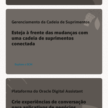
Serviços
Ascenda aos Serviços de migração em nuvem
Consultoria
Gerenciamento da Cadeia de Suprimentos
Localize um parceiro
Esteja à frente das mudanças com
uma cadeia de suprimentos
conectada
Explore o SCM
Plataforma do Oracle Digital Assistant
Crie experiências de conversação
para aplicativos de negócios