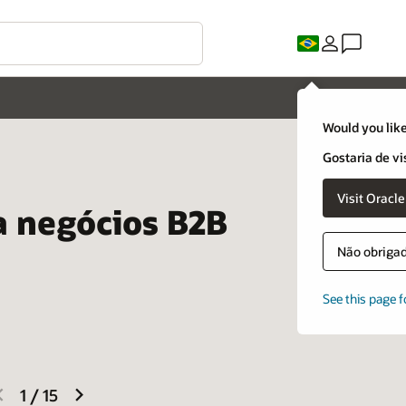
Would you like
Gostaria de vi
Visit Oracl
a negócios B2B
Não obrigado
See this page f
previous
next
1
/
15
slide
slide