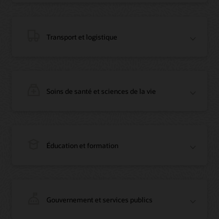
Vidéo : Migration des bases de données Oracle d’AWS vers OCI (12:23)
Blog : Comment Oracle a convaincu Everledger, référence de la blockchain
Article : Des enregistrements blockchain immuables sur le marché opaque du
diamant
Transport et logistique
Témoignage vidéo (1:42)
Soins de santé et sciences de la vie
Webinaire à la demande : Utiliser Oracle Enterprise Blockchain pour fluidifier
le rapprochement intersociétés
Blog : Créez rapidement un POC blockchain avec les outils Oracle Cloud
préassemblés
Éducation et formation
Webinaire à la demande : Utiliser Oracle Enterprise Blockchain pour fluidifier
le rapprochement intersociétés
Blog : Vous aussi, créez rapidement un POC blockchain avec les outils Oracle
Cloud préassemblés
Blog : Comment Oracle a convaincu Everledger, référence de la blockchain
Article : Oracle Blockchain Platform rejoint la solution de traçabilité
d’Everledger
Gouvernement et services publics
Vidéo : Oracle Blockchain Platform pour la vérification des diamants
Blog : Oracle et CargoSmart accélèrent la collaboration technique de neuf
(1:42)
leaders pour transformer le transport maritime