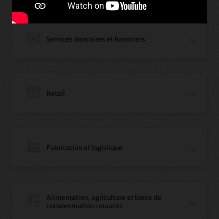
Services bancaires et financiers
Retail
Fabrication et logistique
Blog : La première banque de Jordanie devient leader régional de la
Alimentation, agriculture et biens de
blockchain avec Oracle
consommation courants
Article : La première banque de Jordanie devient leader régional de la
blockchain