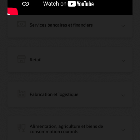
Services bancaires et financiers
Retail
Fabrication et logistique
Blog : La première banque de Jordanie devient leader régional de la
Alimentation, agriculture et biens de
blockchain avec Oracle
consommation courants
Article : La première banque de Jordanie devient leader régional de la
blockchain