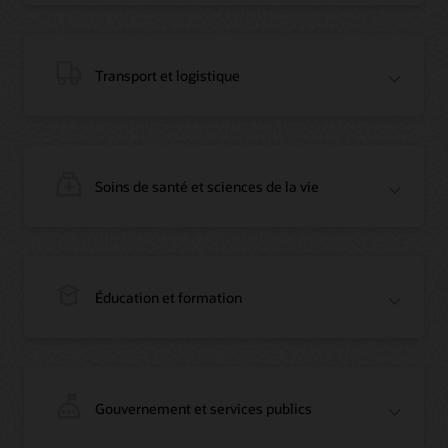
Vidéo : Migration des bases de données Oracle d’AWS vers OCI (12:23)
Blog : Comment Oracle a convaincu Everledger, référence de la blockchain
Article : Des enregistrements blockchain immuables sur le marché opaque du
diamant
Transport et logistique
Témoignage vidéo (1:42)
Soins de santé et sciences de la vie
Webinaire à la demande : Utiliser Oracle Enterprise Blockchain pour fluidifier
le rapprochement intersociétés
Blog : Créez rapidement un POC blockchain avec les outils Oracle Cloud
préassemblés
Éducation et formation
Webinaire à la demande : Utiliser Oracle Enterprise Blockchain pour fluidifier
le rapprochement intersociétés
Blog : Vous aussi, créez rapidement un POC blockchain avec les outils Oracle
Cloud préassemblés
Blog : Comment Oracle a convaincu Everledger, référence de la blockchain
Article : Oracle Blockchain Platform rejoint la solution de traçabilité
d’Everledger
Gouvernement et services publics
Vidéo : Oracle Blockchain Platform pour la vérification des diamants
Blog : Oracle et CargoSmart accélèrent la collaboration technique de neuf
(1:42)
leaders pour transformer le transport maritime