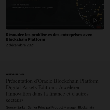
Blog : Oracle et CargoSmart accélèrent la collaboration technique de neuf
leaders pour transformer le transport maritime
Résoudre les problèmes des entreprises avec
Article : Oracle s’associe à CargoSmart sur une initiative blockchain pour le
Blockchain Platform
fret maritime
2 décembre 2021
Article : CargoSmart, COSCO, SIPG et Tesla lancent un projet pilote blockchain
Vidéo : HealthSync utilise Oracle Blockchain pour renforcer le système de
santé (1:06)
11 FÉVRIER 2025
Présentation d'Oracle Blockchain Platform
Digital Assets Edition : Accélérer
l'innovation dans la finance et d'autres
secteurs
Gourav Sarkar, Senior Principal Product Manager, Blockchain