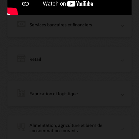
Services bancaires et financiers
Retail
Fabrication et logistique
Blog : La première banque de Jordanie devient leader régional de la
Alimentation, agriculture et biens de
blockchain avec Oracle
consommation courants
Article : La première banque de Jordanie devient leader régional de la
blockchain