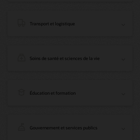
Vidéo : Migration des bases de données Oracle d’AWS vers OCI (12:23)
Blog : Comment Oracle a convaincu Everledger, référence de la blockchain
Article : Des enregistrements blockchain immuables sur le marché opaque du
diamant
Transport et logistique
Témoignage vidéo (1:42)
Soins de santé et sciences de la vie
Webinaire à la demande : Utiliser Oracle Enterprise Blockchain pour fluidifier
le rapprochement intersociétés
Blog : Créez rapidement un POC blockchain avec les outils Oracle Cloud
préassemblés
Éducation et formation
Webinaire à la demande : Utiliser Oracle Enterprise Blockchain pour fluidifier
le rapprochement intersociétés
Blog : Vous aussi, créez rapidement un POC blockchain avec les outils Oracle
Cloud préassemblés
Blog : Comment Oracle a convaincu Everledger, référence de la blockchain
Article : Oracle Blockchain Platform rejoint la solution de traçabilité
d’Everledger
Gouvernement et services publics
Vidéo : Oracle Blockchain Platform pour la vérification des diamants
Blog : Oracle et CargoSmart accélèrent la collaboration technique de neuf
(1:42)
leaders pour transformer le transport maritime