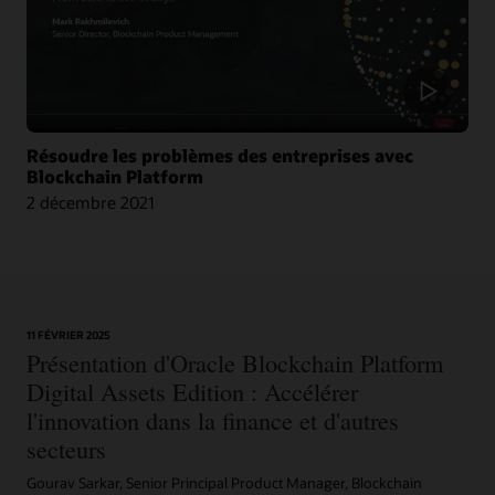
Blog : Oracle et CargoSmart accélèrent la collaboration technique de neuf
leaders pour transformer le transport maritime
Résoudre les problèmes des entreprises avec
Article : Oracle s’associe à CargoSmart sur une initiative blockchain pour le
Blockchain Platform
fret maritime
2 décembre 2021
Article : CargoSmart, COSCO, SIPG et Tesla lancent un projet pilote blockchain
Vidéo : HealthSync utilise Oracle Blockchain pour renforcer le système de
santé (1:06)
11 FÉVRIER 2025
Présentation d'Oracle Blockchain Platform
Digital Assets Edition : Accélérer
l'innovation dans la finance et d'autres
secteurs
Gourav Sarkar, Senior Principal Product Manager, Blockchain