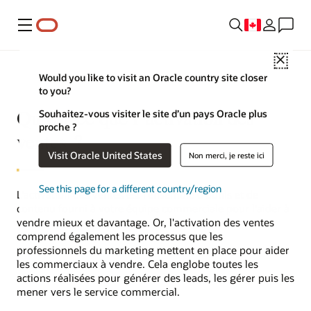
Menu
Close
Would you like to visit an Oracle country site closer
to you?
Qu’est-ce que l’activation des
Souhaitez-vous visiter le site d’un pays Oracle plus
proche ?
ventes ?
Visit Oracle United States
Non merci, je reste ici
See this page for a different country/region
L'activation des ventes est l'ensemble d'outils et de
contenu fourni à votre équipe commerciale pour l'aider à
vendre mieux et davantage. Or, l'activation des ventes
comprend également les processus que les
professionnels du marketing mettent en place pour aider
les commerciaux à vendre. Cela englobe toutes les
actions réalisées pour générer des leads, les gérer puis les
mener vers le service commercial.