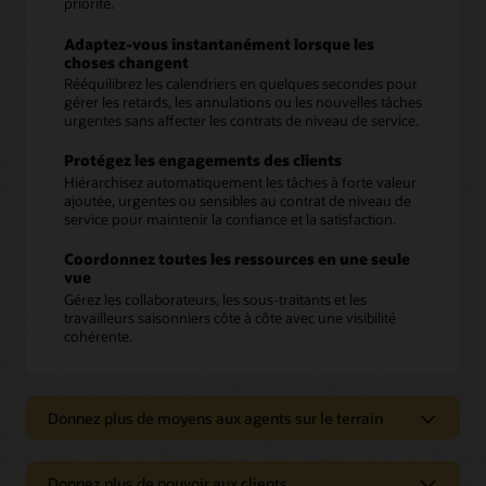
priorité.
Adaptez-vous instantanément lorsque les
choses changent
Rééquilibrez les calendriers en quelques secondes pour
gérer les retards, les annulations ou les nouvelles tâches
urgentes sans affecter les contrats de niveau de service.
Protégez les engagements des clients
Hiérarchisez automatiquement les tâches à forte valeur
ajoutée, urgentes ou sensibles au contrat de niveau de
service pour maintenir la confiance et la satisfaction.
Coordonnez toutes les ressources en une seule
vue
Gérez les collaborateurs, les sous-traitants et les
travailleurs saisonniers côte à côte avec une visibilité
cohérente.
Donnez plus de moyens aux agents sur le terrain
Donnez plus de moyens aux agents
Donnez plus de pouvoir aux clients