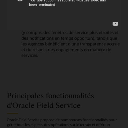
Service permet aux agents de terrain et aux sous-
traitants du gouvernement d'être planifiés
efficacement et de rendre des comptes, grâce au
suivi GPS et aux mises à jour de statut en temps
réel. Les citoyens bénéficient d'un meilleur service
(y compris des fenêtres de service plus étroites et
des notifications en temps opportun), tandis que
les agences bénéficient d'une transparence accrue
et du respect des engagements en matière de
services.
Principales fonctionnalités
d'Oracle Field Service
Oracle Field Service propose de nombreuses fonctionnalités pour
gérer tous les aspects des opérations sur le terrain et offrir un