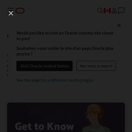
Menu
Close
Oracle Fusion Field Service
Would you like to visit an Oracle country site closer
to you?
Souhaitez-vous visiter le site d’un pays Oracle plus
proche ?
Oracle Field Service combine automatisation et IA intégrée pour
aider à planifier, planifier et exécuter le travail sur le terrain avec
précision et rapidité. Chaque tâche bénéficie de workflows
Visit Oracle United States
Non merci, je reste ici
optimisés, d'ajustements en temps réel et d'une coordination
transparente entre les équipes.
See this page for a different country/region
Demander une démonstration