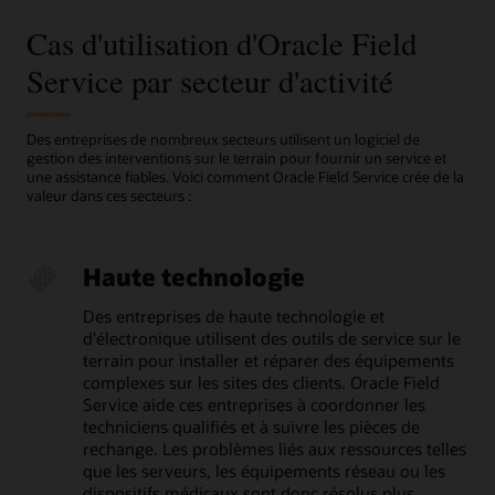
Les clients peuvent fournir des notations et des
contrats de niveau de service d'inviter afin d'agir avant
planifié.
Promouvez la conformité à chaque fois
commentaires juste après le service, ce qui permet
l'échéance.
Cas d'utilisation d'Oracle Field
Les workflows intégrés guident les techniciens à chaque
d'obtenir des informations plus rapidement.
Suivez les stocks partout
étape pour les aider à répondre aux exigences de
Opérez des changements à la volée
Service par secteur d'activité
Surveillez les niveaux de stock dans les dépôts, les
sécurité et de qualité.
Les superviseurs peuvent réaffecter, réacheminer ou
centres de réparation, les camions de techniciens et les
aider les techniciens instantanément lorsque les
entrepôts régionaux pour une planification précise de la
priorités changent.
demande.
Des entreprises de nombreux secteurs utilisent un logiciel de
gestion des interventions sur le terrain pour fournir un service et
Évitez les visites répétées
une assistance fiables. Voici comment Oracle Field Service crée de la
Confirmez que les pièces requises, y compris les articles
valeur dans ces secteurs :
réparés des dépôts, sont disponibles avant l'expédition
pour éliminer les visites superflues.
Simplifiez les retours
Haute technologie
Automatisez le processus de renvoi des pièces
inutilisées ou défectueuses vers le service de réparation
Des entreprises de haute technologie et
au dépôt, avec le suivi, l'inspection et le
d'électronique utilisent des outils de service sur le
réapprovisionnement, afin que les stocks soient prêts
terrain pour installer et réparer des équipements
pour les tâches suivantes plus rapidement.
complexes sur les sites des clients. Oracle Field
Service aide ces entreprises à coordonner les
techniciens qualifiés et à suivre les pièces de
rechange. Les problèmes liés aux ressources telles
que les serveurs, les équipements réseau ou les
dispositifs médicaux sont donc résolus plus