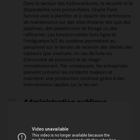
Dans le secteur des hydrocarbures, la sécurité et la
disponibilité sont primordiales. Oracle Field
Service aide à planifier et à répartir les techniciens
de maintenance sur des sites distants tels que des
pipelines, des plateformes de forage ou des
raffineries. Les fonctionnalités hors ligne et
l'intégration IoT du système permettent au
personnel sur le terrain de recevoir des alertes des
capteurs (par exemple, en cas de fuite ou
d'anomalie de pression) et de réagir
immédiatement. Par conséquent, les entreprises
peuvent prévenir les incidents majeurs et
maintenir une production continue grâce à des
interventions rapides sur le terrain.
Administration publique
Les agences gouvernementales et les
organisations du secteur public utilisent la gestion
des services sur le terrain pour diverses tâches :
inspections de bâtiments, maintenance des
travaux publics, services publics, etc. Oracle Field