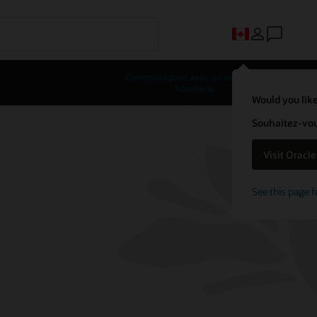
Communiquez avec un expert en
hôtellerie
Would you like
Souhaitez-vous
Visit Oracl
See this page f