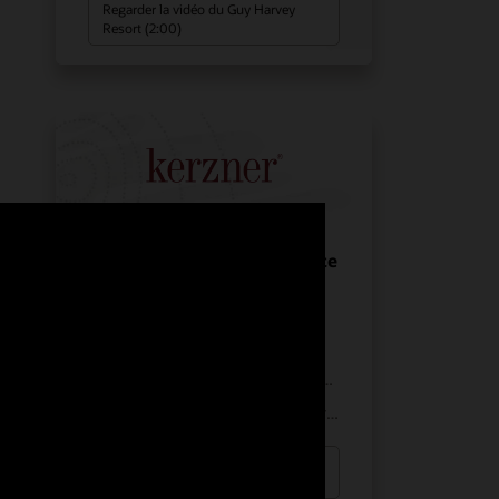
Regarder la vidéo du Guy Harvey
Resort (2:00)
Kerzner offre une expérience
exquise à ses client avec
Oracle Simphony
Hotel POS System
SOLUTIONS SECTORIELLES
HÔTELLERIE
:
EMPLACEMENT
DANS LE MONDE ENTIER
:
Regarder le témoignage de Kerzner
(2:05)