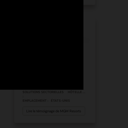
MGM Resorts fait bonne
impression auprès de ses
hôtes grâce à Oracle Fusion
Cloud ERP
ERP en nuage
SOLUTIONS SECTORIELLES
HÔTELLERIE
:
EMPLACEMENT :
ÉTATS-UNIS
Lire le témoignage de MGM Resorts