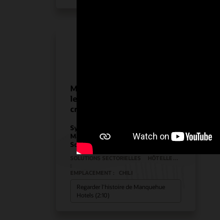
Manquehue Hotels choisit
les solutions Oracle pour la
croissance stratégique
Système de PDV pour l'hôtellerie
Matériel de PDV pour l'hôtellerie
Solutions pour l'hôtellerie
SOLUTIONS SECTORIELLES
HÔTELLERIE
:
EMPLACEMENT :
CHILI
Regarder l'histoire de Manquehue
Hotels (2:10)