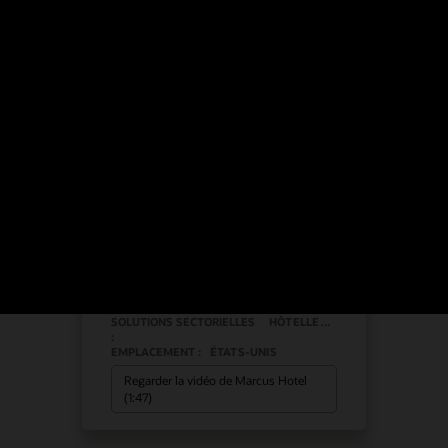
Simphony Cloud simplifie
les opérations de
restauration pour
Marcus Hotels
Système de PDV pour l'hôtellerie
Matériel de PDV pour l'hôtellerie
Solutions pour l'hôtellerie
SOLUTIONS SECTORIELLES
HÔTELLERIE
:
EMPLACEMENT :
ÉTATS-UNIS
Regarder la vidéo de Marcus Hotel
(1:47)