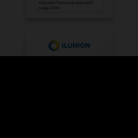
Visionnez l'histoire de Great Wolf
Lodge (2:08)
ILUNION Hotels constate les
avantages des solutions
Oracle Hospitality
Système de gestion de propriétés sur
place
Solutions pour l'hôtellerie
SOLUTIONS SECTORIELLES
HÔTELLERIE
:
EMPLACEMENT :
ESPAGNE
Regarder l'histoire d'ILUNION Hotels
(3:11)