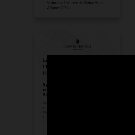
Visionnez l'histoire de Global Hotel
Alliance (2:34)
Les coulisses de
l'hébergement de Iconic
Hotels et d’Oracle Cloud
Système de gestion des propriétés
en nuage
Solutions pour l'hôtellerie
SOLUTIONS SECTORIELLES
HÔTELLERIE
:
EMPLACEMENT
DANS LE MONDE ENTIER
:
Regarder l'histoire de Iconic Luxury
Hotels (0:24)