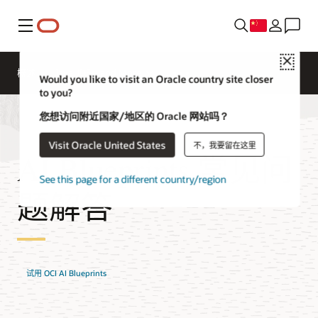
菜单
Close
概述
Java, IDEs, and More
Would you like to visit an Oracle country site closer
to you?
您想访问附近国家/地区的 Oracle 网站吗？
Visit Oracle United States
不，我要留在这里
AI Blueprints 常见问
See this page for a different country/region
题解答
试用 OCI AI Blueprints