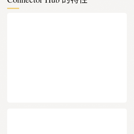
数据移动管理
通过单一平台管理和监视所有数据移动
Connector Hub 提供了一个集中平台，支持管理员集中管理和
监视
OCI
各项服务之间以及 OCI 与第三方工具之间的所有数据
移动。
移动日志数据
快速设置连接器，将日志从
Logging
移动至
Object Storage
、
Streaming
、
Log Analytics
和
Monitoring
，或触发
Functions
和
Notifications
。
移动流处理数据
创建连接器，以便在 Streaming 内部移动数据，或者将数据从
Streaming
移动到
Object Storage
。使用流处理来触发
Functions
和
Notifications
。
开发人员特性
与第三方服务无缝集成
Connector Hub 支持与兼容 Kafka 的 OCI
Streaming 服务
相集
数据传输时的数据处理
成，可以无缝集成第三方 Kafka 工具而无需重新配置或更改运
为从
Logging
和
Streaming
向外传输的数据配置
Functions
，
营状态。
以便自定义数据处理。