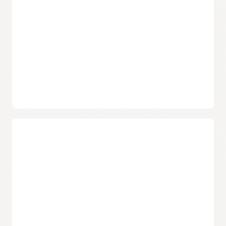
数据移动过滤器
构建事件驱动型应用
开发人员可指定过滤器，对源服务与目标服务之间的数据移动
Connector Hub 支持开发人员使用
Functions
和
Notifications
进行管理。
构建事件驱动型应用，从而使用代码自动修复问题，或提醒工
程师手动干预。
统一的日志传输 API
更低的学习曲线，支持开发人员快速上手，通过一个 API 在受
支持的服务之间移动数据，从而为分析、归档、第三方集成和
其他使用场景提供支持。
程序化访问
运营与安全性
开发人员可使用命令行接口 (CLI) 和 API 来创建连接器，跨服务
移动数据。
指标和警报
Connector Hub 可与
Monitoring
集成以发出指标，例如数据
传输量、源和目标位置的错误以及数据新鲜度，助力工程师创
建警报，触发手动或自动修复。
身份管理
Connector Hub 可与 Oracle
Identity and Access Management
集成，助力管理员轻松创建精细化策略，有效管理连接器的访
问和交互。