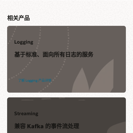
My Oracle Support 资源
支持政策与实践
相关产品
服务级别协议
服务运行状况仪表盘
Customer Connect 论坛
Logging
Oracle 服务
Oracle 顾问咨询
基于标准、面向所有日志的服务
Advanced Customer Services
Oracle Soar 迁移服务
了解 Logging 产品详情
相关内容
合作伙伴
对象存储
凯捷咨询
Streaming
Accenture
Streaming
Monitoring
文档
Deloitte
Functions
兼容 Kafka 的事件流处理
IBM
快速入门
Notifications