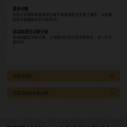
复杂对账
可定义无限的数据源并为每个数据源定义无限个属性，从而满
足各种高度复杂的对账需求。
自动处理日记账分录
自动创建日记账分录，从而解决匹配过程中的差异，进一步节
省时间。
对账合规性
对账合规性
互联式财务关账流程
互联式财务关账流程
灵活的格式
利用 Cloud EPM 理顺整个关账流程
每一个组织都会根据自己的目标，针对对账格式的数量和
详细程度制定不同的策略。Oracle 提供基于优秀实践预构
Account Reconciliation 不是孤立式解决方案，它与 Oracle
建的格式，同时支持自定义格式，可灵活满足您的需求。
Cloud EPM（包括财务合并与关账以及管理层陈述与分析）完
全集成在一起，可提供完整的端到端的财务关账流程。