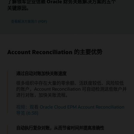
了解领军企业信赖 Oracle 财务关账解决方案的五个
高效管理流程
关键原因。
内置工作流可捕获对账的签署时间、签署方和通知，确保
自动连接多种来源的数据
您的整个团队正常运转。查看所有对账的状态，全面控制
轻松连接其他 Oracle Cloud EPM 业务流程和 ERP 应用，例如
从财务关账到披露的整个流程。
查看解决方案简介 (PDF)
Oracle Cloud ERP、E-Business Suite 或 SAP ERP。打通众多
来源的数据和元数据，包括电子表格中的数据，从而充分利用
自定义规则和账户档案
您在 Oracle 和非 Oracle 应用中的现有 IT 投资。
为每个账户创建一个档案，其中包含风险评级、工作流分
配、相关货币以及自动对账和差异处理规则。您只需点击
简化日记账流程
操作即可，无需自定义 VB 脚本或自定义代码。
Account Reconciliation 的主要优势
Oracle Cloud EPM 的企业日记账功能简化了日记账分录的创
建、管理和过账，轻松地将账户对账调整同步到任何云端或本
自动化认证
地 ERP 系统中。集中跟踪、管理和发布日记账，准确洞悉日记
自动、准确、安全地执行耗时的重复对账（例如分类账到
账流程所处位置。
子分类账、零余额或活动量低或零活动的账户），节省时
通过自动对账加快关账速度
间。
了解关于 Oracle Cloud EPM Enterprise Journals 的更多
很多组织中存在大量的零余额、活跃度较低、风险较低
自动化公司间对账
信息 (PDF)
的账户，Account Reconciliation 可自动检测这些账户并
自动执行公司间对账而无需手动操作，这提高了准确性并
进行对账，加快关账流程。
节省时间。
视频：观看 Oracle Cloud EPM Account Reconciliation
评估并改善关账周期成效
导览 (6:38)
利用运营和合规性仪表盘改善关账周期成效。查看哪些对
账的状态是未结、逾期、当日到期或即将到期，以及差异
明细和相关注释。对比组织政策和规程，洞悉整个组织的
自动执行复杂对账，从而节省时间并提高准确性
实际对账表现。