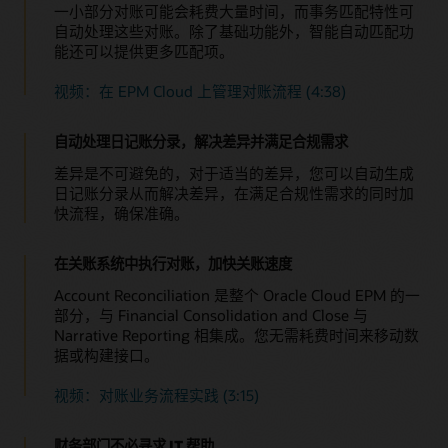
一小部分对账可能会耗费大量时间，而事务匹配特性可
轻松识别异常
自动处理这些对账。除了基础功能外，智能自动匹配功
自动化差异报告可帮助您集中处理有异常值、需要解释以
能还可以提供更多匹配项。
及可能拖慢财务关账速度的对账。
视频：在 EPM Cloud 上管理对账流程 (4:38)
审计支持
安全的文档信息库可确保对账不会丢失，并提供全局可审
计性。审计对账凭证并记录在应用中，满足您的合规性需
自动处理日记账分录，解决差异并满足合规需求
求。
差异是不可避免的，对于适当的差异，您可以自动生成
日记账分录从而解决差异，在满足合规性需求的同时加
快流程，确保准确。
在关账系统中执行对账，加快关账速度
Account Reconciliation 是整个 Oracle Cloud EPM 的一
部分，与 Financial Consolidation and Close 与
Narrative Reporting 相集成。您无需耗费时间来移动数
据或构建接口。
视频：对账业务流程实践 (3:15)
财务部门不必寻求 IT 帮助