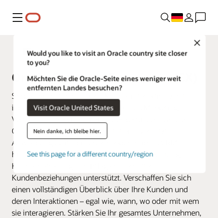
Menü
Close
Fusion Applications
Would you like to visit an Oracle country site closer
to you?
Oracle Customer Experience (CX)
Möchten Sie die Oracle-Seite eines weniger weit
entfernten Landes besuchen?
Sorgen Sie dafür, dass jede Kundeninteraktion zählt,
indem Sie alle Ihre Geschäftsdaten aus Marketing,
Visit Oracle United States
Vertrieb und Service miteinander verbinden. Oracle
Customer Experience (CX) bietet eine vernetzte
Nein danke, ich bleibe hier.
Anwendungssuite, die über herkömmliches CRM
hinausgeht und Sie bei der Erstellung, Verwaltung,
See this page for a different country/region
Kundenbetreuung und Pflege dauerhafter
Kundenbeziehungen unterstützt. Verschaffen Sie sich
einen vollständigen Überblick über Ihre Kunden und
deren Interaktionen – egal wie, wann, wo oder mit wem
sie interagieren. Stärken Sie Ihr gesamtes Unternehmen,