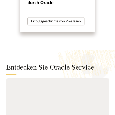
durch Oracle
Erfolgsgeschichte von Pike lesen
Entdecken Sie Oracle Service
Automatisieren Sie die Lösung von
Serviceanfragen über digitale Kanäle,
Serviceteams und interne Helpdesks
hinweg
Bieten Sie einen
Steigern Sie die Effizienz
vernetzten, KI-orientierten
von Servicemitarbeitern