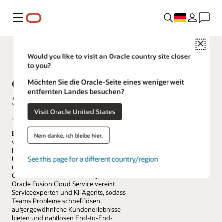
Menü
Close
Would you like to visit an Oracle country site closer
to you?
Oracle Fusion Cloud
Möchten Sie die Oracle-Seite eines weniger weit
entfernten Landes besuchen?
Service
Visit Oracle United States
Ein herausragender Service ist das
Nein danke, ich bleibe hier.
verbindende Element bei jeder
Interaktion zwischen einem
See this page for a different country/region
Unternehmen und seinen Kunden, sei es
über den digitalen Self-Service, das
Contact Center oder den Außendienst.
Oracle Fusion Cloud Service vereint
Serviceexperten und KI-Agents, sodass
Teams Probleme schnell lösen,
außergewöhnliche Kundenerlebnisse
bieten und nahtlosen End-to-End-