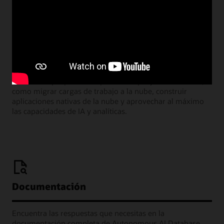
Webcasts de la sala de aprendizaje
Únete a nuestros seminarios web mensuales donde los
líderes de producto de Oracle comparten las muchas
formas en que puedes implementar proyectos exitosos,
como migrar cargas de trabajo a la nube, construir
aplicaciones nativas de la nube y aprovechar al máximo
las capacidades de IA y analíticas.
Documentación
Encuentra las respuestas que necesitas en la
documentación completa de Autonomous AI Database.