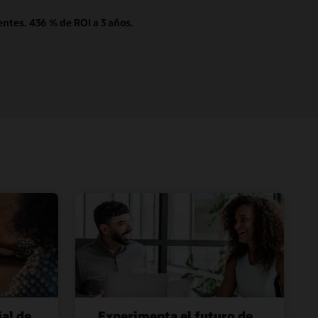
ntes. 436 % de ROI a 3 años.
al de
Experimenta el futuro de