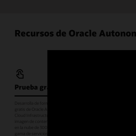
Recursos de Oracle Autono
Prueba gratuita
Desarrolla de forma gratuita con el servicio Siempre
gratis de Oracle Autonomous AI Database en Oracle
Cloud Infrastructure o fuera de línea a través de la
imagen de contenedor. Además, obtén un crédito
en la nube de 300 dólares para probar una amplia
gama de servicios de Oracle Cloud durante 30 días a