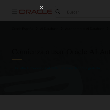
Menú
Oracle España
AI Database
Autonomous AI Database
Comienza a usar Oracle AI A
Prueba Autonomous AI JSON Database de forma gratuita