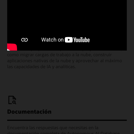
Webcasts de la sala de aprendizaje
Únete a nuestros seminarios web mensuales donde los
líderes de producto de Oracle comparten las muchas
formas en que puedes implementar proyectos exitosos,
como migrar cargas de trabajo a la nube, construir
aplicaciones nativas de la nube y aprovechar al máximo
las capacidades de IA y analíticas.
Documentación
Encuentra las respuestas que necesitas en la
documentación completa de Autonomous AI Database.