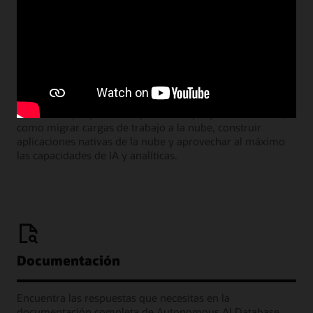
Webcasts de la sala de aprendizaje
Únete a nuestros seminarios web mensuales donde los
líderes de producto de Oracle comparten las muchas
formas en que puedes implementar proyectos exitosos,
como migrar cargas de trabajo a la nube, construir
aplicaciones nativas de la nube y aprovechar al máximo
las capacidades de IA y analíticas.
Documentación
Encuentra las respuestas que necesitas en la
documentación completa de Autonomous AI Database.