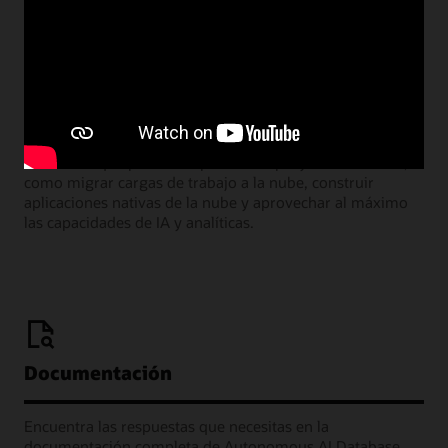
Webcasts de la sala de aprendizaje
Únete a nuestros seminarios web mensuales donde los
líderes de producto de Oracle comparten las muchas
formas en que puedes implementar proyectos exitosos,
como migrar cargas de trabajo a la nube, construir
aplicaciones nativas de la nube y aprovechar al máximo
las capacidades de IA y analíticas.
Documentación
Encuentra las respuestas que necesitas en la
documentación completa de Autonomous AI Database.