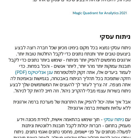
2021 Magic Quadrant for Analytics
ניתוח עסקי
ניתוח עסקי נמצא בכל מקום בימינו מכיוון שכל חברה רוצה לבצע
ביצועים טובים יותר ותנתח נתונים כדי לקבל החלטות טובות יותר.
ארגונים מחפשים להפיק יותר מניתוח - שימוש ביותר נתונים כדי לקבל
תובנות עמוקות יותר מהר יותר, ליותר אנשים - והכל בפחות. כדי
לעמוד ביעדים אלו, אתה זקוק לפלטפורמת
ענן אנליטיקס (PDF)
חזקה שתומכת בכל תהליך הניתוח באבטחה, בגמישות ובאמינות לה
אתה מצפה. זה צריך לעזור לך להעצים את המשתמשים שלך לבצע
ניתוח בשירות עצמי מבלי להקריב ניהול. וזה חייב להיות קל לניהול.
אבל איך אתה יכול להפיק את היתרונות של מערכת ברמה ארגונית
ללא עלויות ותשתית ברמה ארגונית?
עם
ניתוח עסקי
- תוך שימוש בהתאמה אישית, למידת מכונה וידע
מעמיק בתחום - חברות יכולות לקבל תובנות רלוונטיות וניתנות
לפעולה מנתונים על פני יישומים, מחסני נתונים ואגמי נתונים. ניתוח
עסקי צריך להיות תהליך שלם שדורש פעולה. לאחר השגת תובנות,