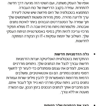
אופיו של העסק משתנה, ועם השינוי הזה מגיעה דרך חדשה
להתחרות. עמידה בקצב הדרישות של כוח העבודה
המתמצא בטכנולוגיה של היום פירושה שיש שיטה ליצירת
ערך ולריצה מהירה. ספק מהירות ופשטות למשתמשים שלך
תוך שמירה על הסטנדרטים הגבוהים ביותר לאיכות נתונים
ואבטחה. פלטפורמת ניתוח מרכזית שבה ה-IT ממלא תפקיד
מרכזי צריכה להיות חלק בסיסי באסטרטגיית הניתוח העסקי
שלך. השילוב של יוזמות עסקיות ו-IT הן הנקודה המתוקה
לחדשנות.
גלה הזדמנויות חדשות
ההתקדמות בטכנולוגיית האנליטיקה יוצרות הזדמנויות
חדשות עבורך לנצל את הנתונים שלך. ניתוחים מודרניים
מנבאים, לומדים את עצמם ומסתגלים כדי לעזור לך לחשוף
דפוסי נתונים נסתרים. הם גם אינטואיטיביים, ומשלבים
הדמיות מדהימות המאפשרות לך להבין מיליוני שורות ועמודות
נתונים ברגע. ניתוח עסקי מודרני הוא נייד וקל לעבוד איתם.
והם מחברים אותך לנתונים הנכונים בזמן הנכון, עם הכשרה
מועטה או ללא צורך.
הצג את הנתונים שלך חזותית