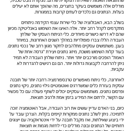
מודלים אלה משמשים בעיקר בחצרים, מה שהופך אותם לא יעילים
בעלות. הנתונים גם נלכדים לעתים קרובות בממגורות.
בשלב הבא, האבולוציה של כלי שירות עצמי הקידמה ניתוחים
מתקדמים לקהל רחב יותר. אלה האיצו את השימוש באנליטיקה מכיוון
שהם לא דרשו כישורים מיוחדים. כלי הניתוח העסקי של שולחן
העבודה הללו צברו פופולריות במהלך השנים האחרונות, במיוחד
בענן. משתמשים עסקיים מתלהבים לחקור מגוון רחב של נכסי נתונים.
בעוד קלות השימוש מושכת, מיזוג נתונים ויצירת "גרסה אחת של
האמת" הופכים מורכבים יותר ויותר. ניתוח שולחן העבודה לא תמיד
ניתן להרחבה לקבוצות גדולות יותר. הם גם רגישים להגדרות לא
עקביות.
לאחרונה, כלי ניתוח מאפשרים טרנספורמציה רחבה יותר של תובנה
עסקית בעזרת כלים שמשדרגים ואוטומטיים גילוי נתונים, ניקוי נתונים
ופרסום נתונים. משתמשים עסקיים יכולים לשתף פעולה עם כל מכשיר
עם הקשר, לרתום את המידע בזמן אמת ולהניב תוצאות.
כיום, בני האדם עדיין עושים את רוב העבודה, אבל האוטומציה זוכה
לתמיכה. ניתן לשלב נתונים ממקורות קיימים בקלות. הצרכן עובד על
ידי ביצוע שאילתות, ואז מקבל תובנה על ידי אינטראקציה עם ייצוגים
חזותיים של הנתונים ובונה מודלים כדי לחזות מגמות או תוצאות