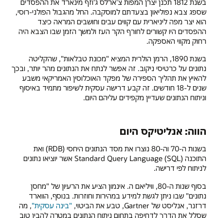
בשנת 1812 תכנן יצרן המפות צ'ארלס ג'וזף מינארד את ההפסדים
שספג צבא נפוליאון בצעדתם למוסקבה. החל מהגבול הפולני-רוסי,
הוא יצר מפה ליניארית עם קווים עבים וחושבים המראה כיצד
ההפסדים היו קשורים לחורף הקר העז ולמשך הזמן שבו הצבא היה
רחוק מקווי האספקה.
בשנת 1890, הרמן הולרית המציא "מכונת טבלאות", שהקליטה
נתונים על כרטיסי ניקוב. זה אפשר לנתח את הנתונים מהר יותר, ובכך
להאיץ את תהליך הספירה של מפקד האוכלוסין האמריקאי משבע
שנים ל-18 חודשים. זה קבע דרישה עסקית לשיפור מתמיד באיסוף
וניתוח הנתונים שעדיין מקפידים עליהם היום.
הווה: אנליטיקס היום
בשנות ה-70 וה-80 נוצרו את מסד הנתונים היחסי (RDB) ואת
התוכנה Standard Query Language (SQL) אשר יוציאו נתונים
לניתוח לפי דרישה.
בסוף שנות ה-80, וויליאם ה. אינמון הציע את הרעיון של "מחסן
נתונים" שבו ניתן לגשת למידע במהירות וחוזרות. בנוסף, הווארד
דרזנר, אנליסט של Gartner, טבע את הביטוי,
"בינה עסקית"
, מה
שסלל את הדרך לדחיפה בתחום ניתוח הנתונים במטרה להבין טוב