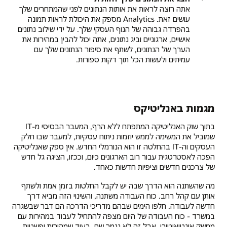
אתה רוצה לראות את אותות הנתונים לפני שהמתחרים שלך
עושים זאת. Analytics מספק את היכולת לראות תמונה
בהפרדה גבוהה של הנוף העסקי שלך. על ידי שילוב נתונים
אישיים, ארגוניים וביג נתונים, אתה יכול להבין במהירות את
הערך של הנתונים, לשתף את סיפור הנתונים שלך עם
עמיתים ולעשות הכל תוך דקות ספורות.
מגמות באנליטיקס
בתוך שוק האנליטיקה המתפתח ללא הרף, המעבר הבסיסי מ-IT
שמוביל את המשימה לממש יוזמות ניתוח עסקיות, למעבר שבו חלק
העסקים וה-IT בהחלטה זו הוא הנורמלי החדש. אין ספק שאנליטיקה
הפכה לאסטרטגית עבור רוב הארגונים כיום, וככזו, הציגה גל חדש
של צרכנים חדשים וציפיות חדשות כאחד.
מה שהשתנה הוא הדרך שבה יש לקבל החלטות בזמן אמת ולשתף
אותן עם קהל רחב. כוח העבודה משתנה, והשינוי הזה מביא דרך
חדשה לעבודה. חלפו הימים שבהם מדריכי הדרכה הם דבר שבשגרה
במשרד - כוח העבודה של היום מצפה להתחיל לעבוד במהירות עם
ממשק אינטואיטיבי. אבל זה לא נגמר שם. בעוד שמהירות ופשטות