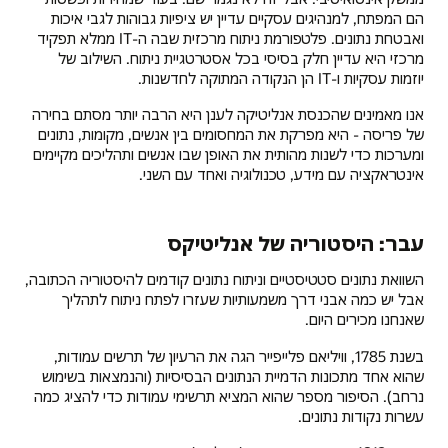
הם המפתח, למנהיגים עסקיים עדיין יש ציפיות גבוהות לגבי איכות
ואבטחת נתונים. פלטפורמת ניתוח מרכזית שבה ה-IT ממלא תפקיד
מרכזי היא עדיין חלק בסיסי בכל אסטרטגיית ניתוח. השילוב של
יוזמות עסקיות ו-IT הן הנקודה המתוקה לחדשנות.
אנו מאמינים שהכנסת אנליטיקה לענן היא הרבה יותר מסתם בחירה
של פריסה - היא מפרקת את המחסומים בין אנשים, מקומות, נתונים
ומערכות כדי לשנות מהותית את האופן שבו אנשים ותהליכים מקיימים
אינטראקציה עם מידע, טכנולוגיה ואחד עם השני.
עבר: היסטוריה של אנליטיקס
השוואת נתונים סטטיסטיים וניתוח נתונים קודמים להיסטוריה הכתובה,
אבל יש כמה אבני דרך משמעותיות שעזרו לפתח ניתוח לתהליך
שאנחנו מכירים היום.
בשנת 1785, וויליאם פלייפייר הגה את הרעיון של תרשים עמודות,
שהוא אחד מתכונות הדמיית הנתונים הבסיסיות (והנמצאות בשימוש
נרחב). הסיפור מספר שהוא המציא תרשימי עמודות כדי להציג כמה
עשרות נקודות נתונים.