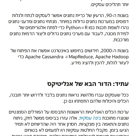
יותר תהליכים עסקיים.
בשנות ה-90, הרעיון של כריית נתונים אפשר לעסקים לנתח ולגלות
דפוסים במערכות נתונים גדולות במיוחד. מנתחי נתונים ומדעני נתונים
נהרו לשפות תכנות כמו R ו-Python כדי לפתח אלגוריתמים של
למידת מכונה, לעבוד עם מערכי נתונים גדולים וליצור הדמיות נתונים
מורכבות.
בשנות ה-2000, חידושים בחיפוש באינטרנט אפשרו את הפיתוח של
MapReduce, Apache Hadoop ו- Apache Cassandra כדי
לעזור לגלות, להכין ולהציג מידע.
עתיד: הדור הבא של אנליטיקס
ככל שעסקים עברו מלהשיג נראות נתונים בלבד ולדרוש יותר תובנה,
הכלים והיכולות שלהם התפתחו גם כן.
ערכות הכלים האנליטיות הראשונות התבססו על המודלים הסמנטיים
שנוצרו מתוכנת
בינה עסקית
. אלה עזרו בביסוס ממשל חזק, ניתוח
נתונים והתאמה בין פונקציות. חסרון אחד היה שהדיווחים לא תמיד
הגיעו בזמן. מקבלי החלטות עסקיות היו לפעמים לא בטוחים
שהתוצאות תואמות לשאילתה המקורית שלהם. מנקודת מבט טכנית,