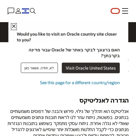
תפריט
Close
סקירה כללית
נסו
Would you like to visit an Oracle country site closer
to you?
האם ברצונך לבקר באתר של Oracle עבור מדינה
בקרבתך?
מהו ניתוח נתונים?
Visit Oracle United States
לא, תודה. אשאר כאן
16 במרץ 2021
See this page for a different country/region
הגדרה לאנליטיקס
אנליטיקס הוא תהליך של גילוי, פירוש והבנה של דפוסים משמעותיים
בנתונים. בפשטות, ניתוח עוזר לנו לראות תובנות ונתונים משמעותיים
שאולי לא נגלה אחרת. ניתוח עסקי מתמקד בשימוש בתובנות הנגזרות
מנתונים כדי לקבל החלטות מושכלות יותר שיסייעו לארגונים להגדיל
מכירות, להפחית עלויות ולבצע שיפורים עסקיים אחרים.