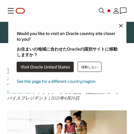
メニュー
Close
Would you like to visit an Oracle country site closer
to you?
お住まいの地域に合わせたOracleの国別サイトに移動
しますか？
カスタムAIによる継続的
Visit Oracle United States
移動しない
Fusion Applications AI戦略の迅
速な拡張
See this page for a different country/region
Miranda Nash
、アプリケーション開発・戦略担当グループ・
バイスプレジデント | 2025年4月29日