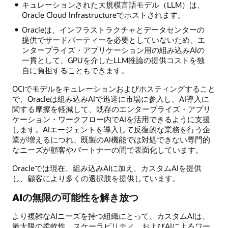
キュレーションされた大規模言語モデル（LLM）は、
Oracle Cloud Infrastructureでホストされます。
Oracleは、インフラストラクチャとデータセンターの
提供でサードパーティーを必要としていないため、エ
ンタープライズ・アプリケーション用の組み込みAIの
一貫として、GPUを介したLLM推論の提供コストを独
自に負担することもできます。
OCIでモデルをキュレーションおよびホスティングすること
で、Oracleは組み込みAIで迅速に市場に参入し、AI導入に
関する摩擦を軽減して、既存のエンタープライズ・アプリ
ケーション・ワークフロー内でAIを活用できるように支援
します。AIエージェントを導入して反復的な業務を行う企
業が増えるにつれ、既製のAI機能では対処できない専門的
なニーズが顧客やパートナーの間で表面化しています。
Oracleでは現在、組み込みAIに加え、カスタムAIを提供
し、顧客により多くの選択肢を提供しています。
AIの無限の可能性を解き放つ
より複雑なAIニーズを持つ組織にとって、カスタムAIは、
最大限の柔軟性、スケーラビリティ、およびAIによるワー