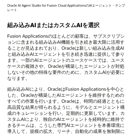
Oracle AI Agent Studio for Fusion Cloud ApplicationsのAIエージェント・テンプ
レート
組み込みAIまたはカスタムAIを選択
Fusion Applicationsのほとんどの顧客は、サブスクリプシ
ョンに含まれる組み込みAI機能を引き続き最大限に活用す
ることが見込まれており、Oracleは新しい組み込み生成AI
と組み込みAIエージェントを引き続き迅速に提供して参り
ます。一部のAIエージェントのユースケースでは、ユース
ケースの複雑さや、Oracleが構築したエージェントが対処
しないその他の特殊な要件のために、カスタムAIが必要に
なります。
組み込みAIにより、OracleはFusion Applicationsを中心と
した、Oracleが構築したAIエージェントを維持するための
すべての作業を行います。Oracleは、時間の経過とともに
高品質な結果が得られるように、モデルとエージェント構
成のキュレーションを行い、定期的に更新しています。カ
スタムAIにより、独自のAIエージェントを経時的に維持で
きるチームは、こうした専門AIエージェントを本番環境に
導入して、規模の拡大、リーチ、自動化の成果を無制限に