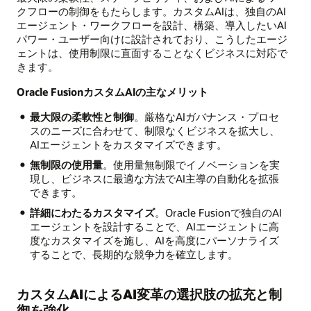
クフローの制御をもたらします。カスタムAIは、独自のAI
エージェント・ワークフローを設計、構築、導入したいAI
パワー・ユーザー向けに設計されており、こうしたエージ
ェントは、使用制限に直面することなくビジネスに対応で
きます。
Oracle FusionカスタムAIの主なメリット
最大限の柔軟性と制御
。厳格なAIガバナンス・プロセ
スのニーズに合わせて、制限なくビジネスを拡大し、
AIエージェントをカスタマイズできます。
無制限の使用量
。使用量無制限でイノベーションを実
現し、ビジネスに最適な方法でAI主導の自動化を拡張
できます。
詳細にわたるカスタマイズ
。Oracle Fusionで独自のAI
エージェントを設計することで、AIエージェントに高
度なカスタマイズを施し、AIを高度にパーソナライズ
することで、長期的な競争力を確立します。
カスタムAIによるAI変革の選択肢の拡充と制
御を強化