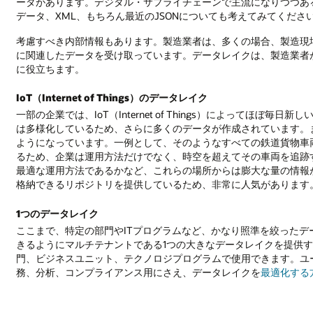
ータがあります。デジタル・サプライチェーンで主流になりつつある
データ、XML、もちろん最近のJSONについても考えてみてくだ
考慮すべき内部情報もあります。製造業者は、多くの場合、製造現
に関連したデータを受け取っています。データレイクは、製造業者
に役立ちます。
IoT（Internet of Things）のデータレイク
一部の企業では、IoT（Internet of Things）によってほ
は多様化しているため、さらに多くのデータが作成されています。
ようになっています。一例として、そのようなすべての鉄道貨物車
るため、企業は運用方法だけでなく、時空を超えてその車両を追跡
最適な運用方法であるかなど、これらの場所からは膨大な量の情報
格納できるリポジトリを提供しているため、非常に人気があります
1つのデータレイク
ここまで、特定の部門やITプログラムなど、かなり照準を絞ったデ
きるようにマルチテナントである1つの大きなデータレイクを提供
門、ビジネスユニット、テクノロジプログラムで使用できます。ユ
務、分析、コンプライアンス用にさえ、データレイクを
最適化する