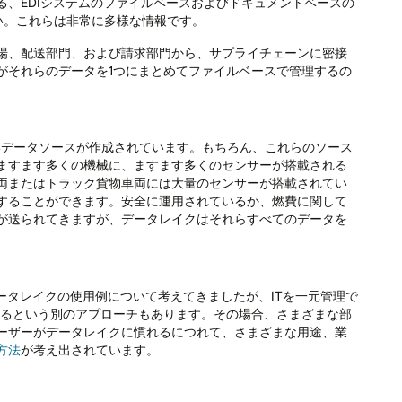
、EDIシステムのファイルベースおよびドキュメントベースの
さい。これらは非常に多様な情報です。
場、配送部門、および請求部門から、サプライチェーンに密接
がそれらのデータを1つにまとめてファイルベースで管理するの
ぼ毎日新しいデータソースが作成されています。もちろん、これらのソース
ますます多くの機械に、ますます多くのセンサーが搭載される
両またはトラック貨物車両には大量のセンサーが搭載されてい
することができます。安全に運用されているか、燃費に関して
が送られてきますが、データレイクはそれらすべてのデータを
。
ータレイクの使用例について考えてきましたが、ITを一元管理で
するという別のアプローチもあります。その場合、さまざまな部
ーザーがデータレイクに慣れるにつれて、さまざまな用途、業
方法
が考え出されています。