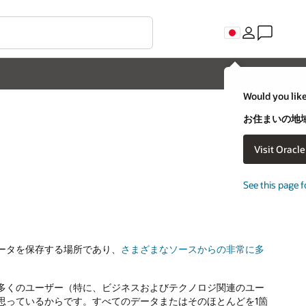
Would you like
お住まいの地域
Visit Oracl
See this page f
ータを保存する場所であり、
さまざまなソースからの非常に多
多くのユーザー（特に、ビジネスおよびテクノロジ関連のユー
思っているからです。すべてのデータまたはそのほとんどを1箇