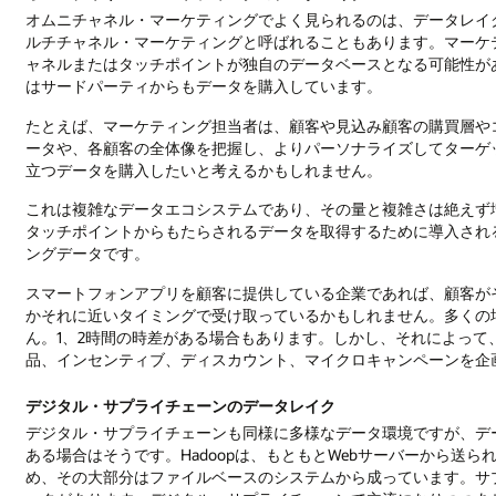
オムニチャネル・マーケティングでよく見られるのは、データレイ
ルチチャネル・マーケティングと呼ばれることもあります。マーケ
ャネルまたはタッチポイントが独自のデータベースとなる可能性が
はサードパーティからもデータを購入しています。
たとえば、マーケティング担当者は、顧客や見込み顧客の購買層や
ータや、各顧客の全体像を把握し、よりパーソナライズしてターゲ
立つデータを購入したいと考えるかもしれません。
これは複雑なデータエコシステムであり、その量と複雑さは絶えず
タッチポイントからもたらされるデータを取得するために導入され
ングデータです。
スマートフォンアプリを顧客に提供している企業であれば、顧客が
かそれに近いタイミングで受け取っているかもしれません。多くの
ん。1、2時間の時差がある場合もあります。しかし、それによっ
品、インセンティブ、ディスカウント、マイクロキャンペーンを企
デジタル・サプライチェーンのデータレイク
デジタル・サプライチェーンも同様に多様なデータ環境ですが、デー
ある場合はそうです。Hadoopは、もともとWebサーバーから送
め、その大部分はファイルベースのシステムから成っています。サ