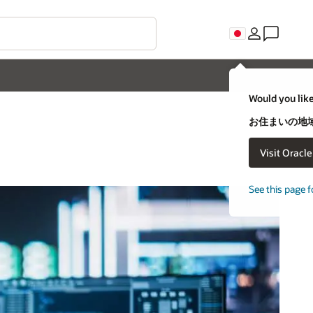
Would you like
お住まいの地域
Visit Oracl
See this page f