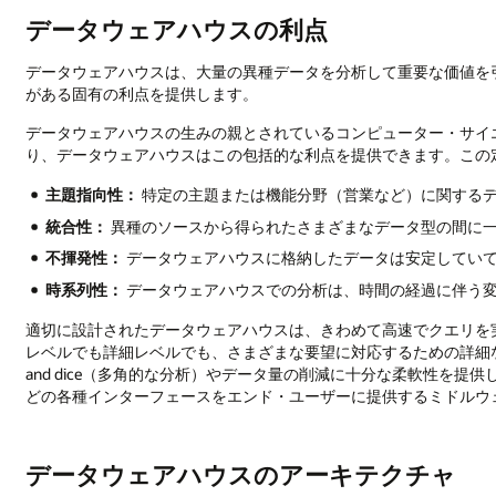
データウェアハウスの利点
データウェアハウスは、大量の異種データを分析して重要な価値を
がある固有の利点を提供します。
データウェアハウスの生みの親とされているコンピューター・サイエンティ
り、データウェアハウスはこの包括的な利点を提供できます。この
主題指向性：
特定の主題または機能分野（営業など）に関する
統合性：
異種のソースから得られたさまざまなデータ型の間に
不揮発性：
データウェアハウスに格納したデータは安定してい
時系列性：
データウェアハウスでの分析は、時間の経過に伴う
適切に設計されたデータウェアハウスは、きわめて高速でクエリを
レベルでも詳細レベルでも、さまざまな要望に対応するための詳細な
and dice（多角的な分析）やデータ量の削減に十分な柔軟性を
どの各種インターフェースをエンド・ユーザーに提供するミドルウ
データウェアハウスのアーキテクチャ