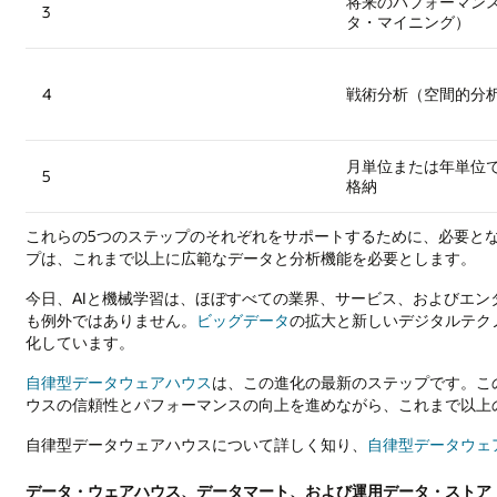
将来のパフォーマン
3
タ・マイニング）
4
戦術分析（空間的分
月単位または年単位
5
格納
これらの5つのステップのそれぞれをサポートするために、必要と
プは、これまで以上に広範なデータと分析機能を必要とします。
今日、AIと機械学習は、ほぼすべての業界、サービス、およびエ
も例外ではありません。
ビッグデータ
の拡大と新しいデジタルテク
化しています。
自律型データウェアハウス
は、この進化の最新のステップです。こ
ウスの信頼性とパフォーマンスの向上を進めながら、これまで以上
自律型データウェアハウスについて詳しく知り、
自律型データウェ
データ・ウェアハウス、データマート、および運用データ・ストア