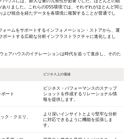
アハウスには、膨大な量の冗長性が必要でした。ほとんどの組
がありました。これらのDSS環境では、それぞれがほとんど同じ
および統合を経たデータを各環境に複製することが普通でし
トフォームをサポートするインフォメーション・ストアから、運
サポートする広範な分析インフラストラクチャに進化しまし
タウェアハウスのイテレーションは時代を追って進歩し、そのた
ビジネス上の価値
ビジネス・パフォーマンスのスナップ
レポート
ショットを作成するリレーショナル情
報を提供します。
より深いインサイトとより堅牢な分析
、アドホック・クエリ、
に対応できるように機能を拡張しま
す。