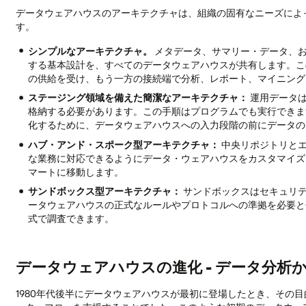
データウェアハウスのアーキテクチャは、組織の固有なニーズによ
す。
シンプルなアーキテクチャ。
メタデータ、サマリー・データ、
する基本設計を、すべてのデータウェアハウスが共有します。こ
の供給を受け、もう一方の接続端で分析、レポート、マイニング
ステージング領域を備えた簡潔なアーキテクチャ：
運用データは
格納する必要があります。この手順はプログラムでも実行できま
化するために、データウェアハウスへの入力段階の前にデータの
ハブ・アンド・スポーク型アーキテクチャ：
中央リポジトリと
な業務に対応できるようにデータ・ウェアハウスをカスタマイズ
マートに移動します。
サンドボックス型アーキテクチャ：
サンドボックスはセキュリ
ータウェアハウスの正式なルールやプロトコルへの準拠を必要と
式で調査できます。
データウェアハウスの進化 - データ分析
1980年代後半にデータウェアハウスが最初に登場したとき、その