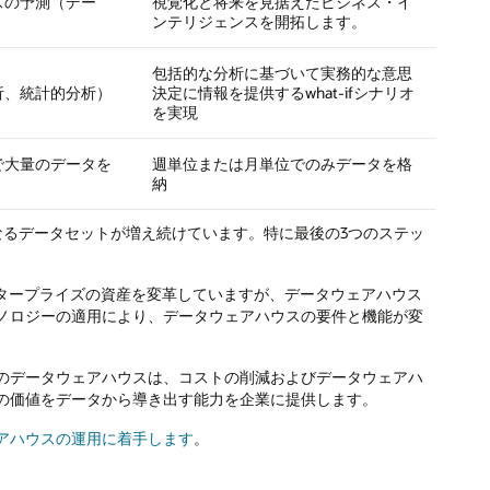
スの予測（デー
視覚化と将来を見据えたビジネス・イ
ンテリジェンスを開拓します。
包括的な分析に基づいて実務的な意思
析、統計的分析）
決定に情報を提供するwhat-ifシナリオ
を実現
で大量のデータを
週単位または月単位でのみデータを格
納
なるデータセットが増え続けています。特に最後の3つのステッ
ンタープライズの資産を変革していますが、データウェアハウス
ノロジーの適用により、データウェアハウスの要件と機能が変
のデータウェアハウスは、コストの削減およびデータウェアハ
の価値をデータから導き出す能力を企業に提供します。
アハウスの運用に着手します
。