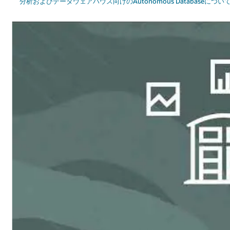
分析およびデータウェアハウス向けのAutonomous Databaseについ