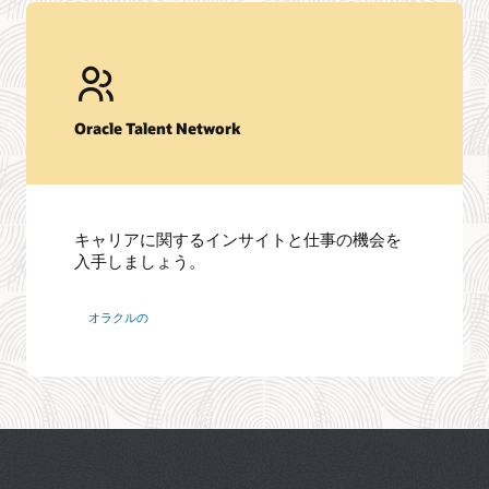
事
Oracle Talent Network
キャリアに関するインサイトと仕事の機会を
入手しましょう。
ネ
オラクルの
ッ
ト
ワ
ー
ク
に
参
加
す
る