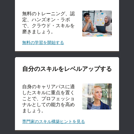
成
す
る
無料のトレーニング、認
定、ハンズオン・ラボ
で、クラウド・スキルを
磨きましょう。
Oracle
無料の学習を開始する
Cloud
認
定
自分のスキルをレベルアップする
自身のキャリアパスに適
したスキルに重点を置く
ことで、プロフェッショ
ナルとしての能力を高め
ましょう。
ス
専門家のスキル構築ヒントを見る
キ
ル
の