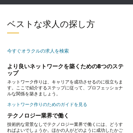
レ
ベ
ル
ア
ッ
プ
ベストな求人の探し方
に
関
す
る
採
今すぐオラクルの求人を検索
用
より良いネットワークを築くための8つのステ
ップ
ネットワーク作りは、キャリアを成功させるのに役立ちま
す。ここで紹介するステップに従って、プロフェッショナ
ルな関係を築きましょう。
ネ
ネットワーク作りのためのガイドを見る
ッ
テクノロジー業界で働く
ト
ワ
技術的な背景なしでテクノロジー業界で働くには、どうす
ー
ればよいでしょうか。ほかの人がどのように成功したかご