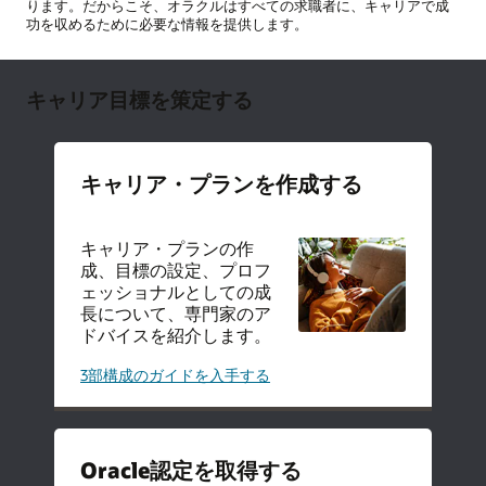
ります。だからこそ、オラクルはすべての求職者に、キャリアで成
功を収めるために必要な情報を提供します。
キャリア目標を策定する
キャリア・プランを作成する
キャリア・プランの作
成、目標の設定、プロフ
ェッショナルとしての成
長について、専門家のア
ドバイスを紹介します。
キ
3部構成のガイドを入手する
ャ
リ
ア・
プ
ラ
ン
Oracle認定を取得する
を
作