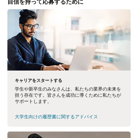
る
自信を持って応募するために
ア
ド
バ
イ
ス
を
見
る
キャリアをスタートする
学生や新卒生のみなさんは、私たちの業界の未来を
担う存在です。皆さんを成功に導くために私たちが
サポートします。
大学生向けの履歴書に関するアドバイス