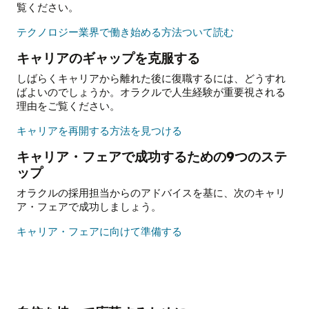
ク
覧ください。
作
り
方
テクノロジー業界で働き始める方法ついて読む
の
法
キャリアのギャップを克服する
改
を
善
知
しばらくキャリアから離れた後に復職するには、どうすれ
る
ばよいのでしょうか。オラクルで人生経験が重要視される
理由をご覧ください。
キ
キャリアを再開する方法を見つける
ャ
キャリア・フェアで成功するための9つのステ
リ
ップ
ア
の
オラクルの採用担当からのアドバイスを基に、次のキャリ
ギ
ア・フェアで成功しましょう。
ャ
ッ
専
キャリア・フェアに向けて準備する
プ
門
を
家
克
か
服
ら
す
の