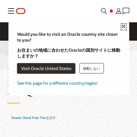
メニュー
Close
Would you like to visit an Oracle country site closer
to you?
お住まいの地域に合わせたOracleの国別サイトに移動
しますか？
Resource Managerの
Visit Oracle United States
移動しない
FAQ
See this page for a different country/region
Oracle Cloud Free Tierを試す