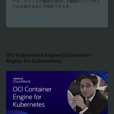
ース・コミットの履歴を使用して開発のライフサイ
クル全体を完全に可視化できます。
ド
ドキュメントを読む
キ
ュ
メ
ン
ト
を
OCI Kubernetes Engine(旧Container
読
む
Engine for Kubernetes)