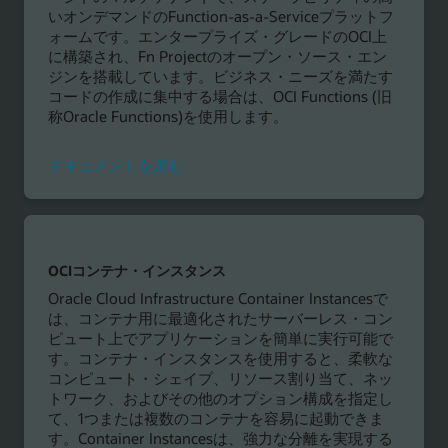
む
いオンデマンドのFunction-as-a-Serviceプラットフ
ォームです。エンタープライズ・グレードのOCI上
に構築され、Fn Projectのオープン・ソース・エン
ジンを搭載しています。ビジネス・ニーズを満たす
コードの作成に集中する場合は、OCI Functions (旧
称Oracle Functions)を使用します。
ド
ドキュメントを読む
キ
ュ
メ
ン
ト
OCIコンテナ・インスタンス
を
Oracle Cloud Infrastructure Container Instancesで
読
は、コンテナ用に最適化されたサーバーレス・コン
む
ピュート上でアプリケーションを簡単に実行可能で
す。コンテナ・インスタンスを使用すると、柔軟な
コンピュート・シェイプ、リソース割り当て、ネッ
トワーク、およびその他のオプション構成を指定し
て、1つまたは複数のコンテナを容易に起動できま
す。Container Instancesは、強力な分離を実現する