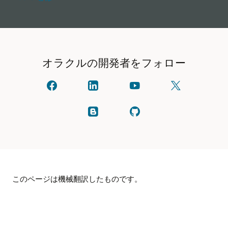
オラクルの開発者をフォロー
オ
linkedIn
YouTube
X
ラ
で
で
で
ク
オ
見
フ
ル
ラ
る
ォ
ブ
GitHub
に
ク
ロ
ロ
を
ご
ル
ー
グ
確
連
と
し
を
認
絡
つ
て
読
し
く
な
く
む
ま
だ
が
だ
す。
さ
る
さ
い
い
(以
このページは機械翻訳したものです。
前
は
Twitter
と
呼
ば
れ