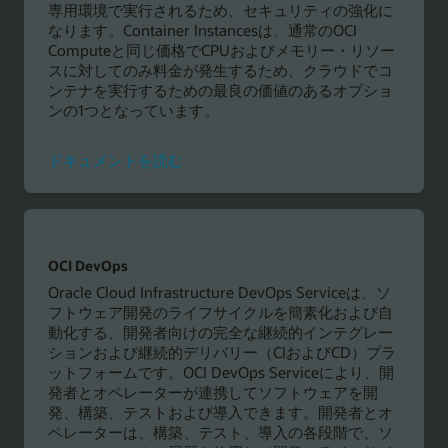
専用環境で実行されるため、セキュリティの強化に
なります。Container Instancesは、通常のOCI
Computeと同じ価格でCPUおよびメモリー・リソー
スに対してのみ料金が発生するため、クラウドでコ
ンテナを実行するための最良の価値のあるオプショ
ンの1つとなっています。
ド
ドキュメントを読む
キ
ュ
メ
ン
ト
OCI DevOps
を
Oracle Cloud Infrastructure DevOps Serviceは、ソ
読
フトウェア開発のライフサイクルを簡素化および自
む
動化する、開発者向けの完全な継続的インテグレー
ションおよび継続的デリバリー（CIおよびCD）プラ
ットフォームです。OCI DevOps Serviceにより、開
発者とオペレーターが連携してソフトウェアを開
発、構築、テストおよび導入できます。開発者とオ
ペレーターは、構築、テスト、導入の各段階で、ソ