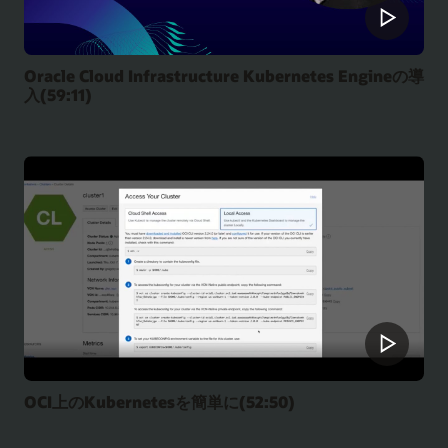
Oracle Cloud Infrastructure Kubernetes Engineの導
入(59:11)
OCI上のKubernetesを簡単に(52:50)