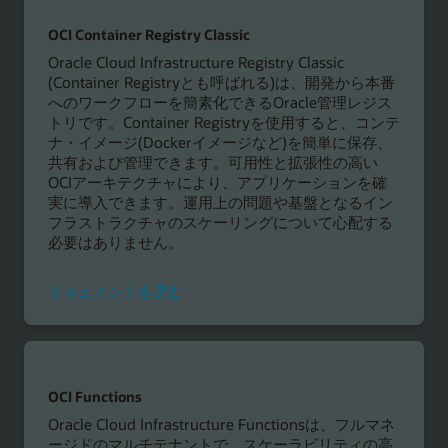
ン
ト
OCI Container Registry Classic
を
Oracle Cloud Infrastructure Registry Classic
読
(Container Registryとも呼ばれる)は、開発から本番
む
へのワークフローを簡素化できるOracle管理レジス
トリです。Container Registryを使用すると、コンテ
ナ・イメージ(Dockerイメージなど)を簡単に保存、
共有および管理できます。可用性と拡張性の高い
OCIアーキテクチャにより、アプリケーションを確
実に導入できます。運用上の問題や基盤となるイン
フラストラクチャのスケーリングについて心配する
必要はありません。
ド
ドキュメントを読む
キ
ュ
メ
ン
ト
OCI Functions
を
Oracle Cloud Infrastructure Functionsは、フルマネ
読
ージドのマルチテナントで、スケーラビリティの高