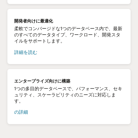
タ
に
AI
開発者向けに最適化
を
柔軟でコンバージドな1つのデータベース内で、最新
も
のすべてのデータタイプ、ワークロード、開発スタ
た
イルをサポートします。
ら
す
開
詳細を読む
発
者
向
け
エンタープライズ向けに構築
に
1つの多目的データベースで、パフォーマンス、セキ
最
ュリティ、スケーラビリティのニーズに対応しま
適
す。
化
に
企
の詳細
つ
業
い
向
て
け
に