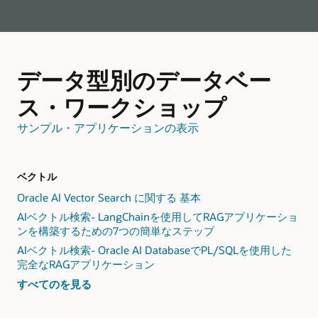
の
な
構
ナ
築
レ
ッ
ジ
管
理
データ型別のデータベー
シ
ス
テ
ス・ワークショップ
ム
の
構
サンプル・アプリケーションの表示
築
ベクトル
Oracle AI Vector Search に関する 基本
AIベクトル検索- LangChainを使用してRAGアプリケーショ
ンを構築するための7つの簡単なステップ
AIベクトル検索- Oracle AI DatabaseでPL/SQLを使用した
完全なRAGアプリケーション
ベ
すべての
を見る
ク
タ