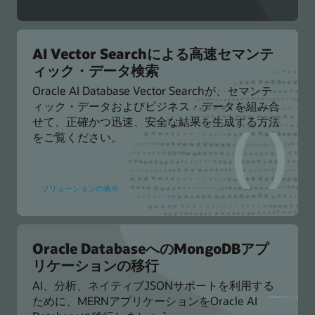
Database
で
AI
チ
ャ
ッ
AI Vector Searchによる高速セマンテ
ト
ィック・データ検索
ボ
ッ
ト
Oracle AI Database Vector Searchが、セマンテ
を
ィック・データおよびビジネス・データを組み合
構
築
せて、正確かつ迅速、安全な結果を生成する方法
をご覧ください。
AI
ソリューションの表示
Vector
Search
に
よ
る
高
速
Oracle DatabaseへのMongoDBアプ
セ
リケーションの移行
マ
ン
テ
AI、分析、ネイティブJSONサポートを利用する
ィ
ために、MERNアプリケーションをOracle AI
ッ
ク・