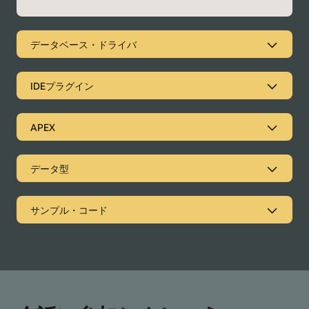
データベース・ドライバ
データベース・ドライバ
IDEプラグイン
JDBC と UCP
ADO.NETとOLE DB Providers
APEX
Python Driver
Instant Client - C/C++ Drivers （OCI, OCCI, ODBC） and
データ型
Utilities
Node.jsドライバ
Java R2DBC （Reactive Relational Database Connectivity）
サンプル・コード
Driver
Oracle Client for Microsoft Tools （Power BI, Excel, and
others）