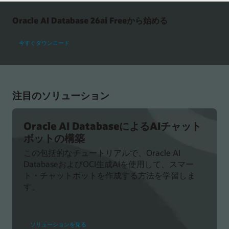
構
築
Oracle AI Database 26ai Freeから始める
さ
れ
今すぐダウンロード
た
注目のソリューション
Oracle AI DatabaseによるAIチャット
ボットの構築
この包括的なチュートリアルで、Oracle AI
DatabaseおよびOCI生成AIを使用して、スマー
ト・チャットボットを作成する方法を学習しま
す。
Oracle
ソリューションを見る
AI