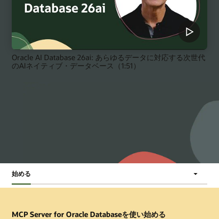
Oracle AI Database 26ai: あらゆるデータに対応する次世代
のAIネイティブ・データベース（1:51）
始める
移動先:
ハイ
注目のソ
始
ロー
その他
コミ
ライ
リューシ
め
コー
のリソ
ュニ
ト
ョン
る
ド
ース
ティ
MCP Server for Oracle Databaseを使い始める