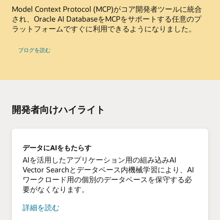
Model Context Protocol (MCP)がコア開発者ツールに統合
され、Oracle AI DatabaseをMCPをサポートする任意のプ
ラットフォームですぐに利用できるようになりました。
-
ブログを読む
Oracle
Database
の
MCP
サ
ー
バ
ー
を
開発者向けハイライト
使
い
始
め
る
データにAIをもたらす
AIを活用したアプリケーション用の組み込みAI
Vector Searchとデータベース内機械学習により、AI
ワークロード用の個別のデータベースを保守する必
要がなくなります。
デ
詳細を読む
ー