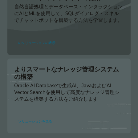
使
用
自然言語処理とデータベース・インタラクション
し
にAIとMLを使用して、SQLダイアログ・スキル
て
デ
でチャットボットを構築する方法を学習します。
ー
タ
に
つ
い
SQL
て
のソリューションの表示
ダ
AI
イ
で
ア
話
ロ
す
グ・
ス
キ
よりスマートなナレッジ管理システム
ル
の構築
に
よ
る
Oracle AI Databaseで生成AI、JavaおよびAI
デ
Vector Searchを使用して高度なナレッジ管理シ
ー
タ
ステムを構築する方法をご紹介します
ベ
ー
ス・
チ
ャ
よ
ッ
ソリューションを見る
り
ト
ス
ボ
マ
ッ
ー
ト
ト