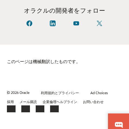
Oracle APEXを使用して、Starter Online Shopping Appを構
細
Oracle APEXを使用したスプレッドシートのクラウド・ア
築します。
オラクルの開発者をフォロー
プリケーションへの変換
その他の情報
Spatial
APEXでMapsとSpatial機能を使う
Oracle SpatialおよびPythonで疑わしい財務取引を特定
facebook
linkedIn
YouTube
X(旧
SQL
Oracle APEXを使用した強力な分析アプリケーションの簡
で
で
で
Twitter)
JSON
私
オ
見
で
単な構築
た
ラ
る
フ
ベクター
|
ベクターのドキュメント
すべてのAPEX LiveLabsチュートリアルを見る
ち
ク
ォ
と
ル
ロ
グラフ
|
グラフ・ドキュメント
つ
と
ー
な
接
空間
が
続
このページは機械翻訳したものです。
る
し
ま
す
© 2026 Oracle
利用規約とプライバシー
Ad Choices
採用
メール購読
企業倫理ヘルプライン
お問い合わせ
Facebook
X
LinkedIn
YouTube