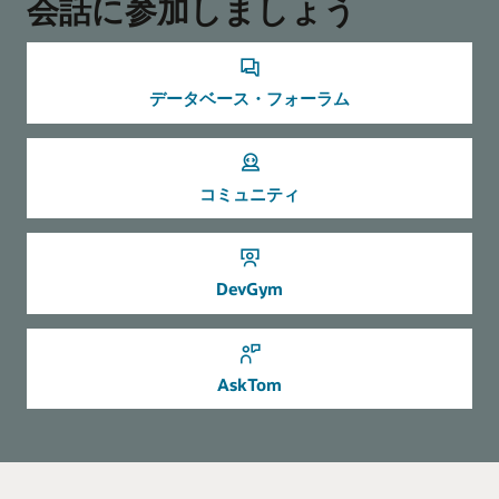
会話に参加しましょう
PHP Driver
IDEプラグイン
ROracle Driver
Oracleは、一般的なIDE用の拡張機能および組込み統合を提供
Go Driver
データベース・フォーラム
して、OracleテクノロジおよびOracle Cloudを操作する際の
Ruby Driver
開発者の生産性を向上させます。
Visual Studio Code: Oracle Developer Tools for VS Code
コミュニティ
Visual Studio: Oracle Developer Tools for Visual Studio
Eclipse: Oracle Database Tools
サンプル・コード
IntelliJ IDEA: Database Navigator
Oracle APEX
DevGym
Database EE PL/SQL
Oracle IDEプラグインの詳細
ミッションクリティカルなインターネット規模アプリケーシ
Oracle APEXは、世界で最も人気のあるエンタープライズ・ロ
ョンでのOracle Shardingの使用方法学ぶ
ーコード・アプリケーション・プラットフォームです。これ
データ型
らのステップバイステップのチュートリアルは、始めるのに
SAP NetWeaver用IMDB Toolkit
役立ちます。現実の問題を解決し、即時の価値を提供する魅
Autonomous Databaseを使用して全データの統合、分析、お
インテリジェントなアプリケーションは、構造化データと非
AskTom
力的なアプリを開発します。
よび処理
構造化データの両方を統合します。Oracle Databaseは、すべ
てのデータ型を運用スケーラブルなデータベースにまとめ、
安全なエンタープライズ検索
Oracle
運用の俊敏性、データ・セキュリティ、DevOpsおよび
コンバージドOracle Databaseによるマイクロ・サービスの簡
APEX
DataOps機能を大幅に改善します。
素化
の
APEXのLiveLabsチュートリアル
セマンティック・テクノロジ
詳