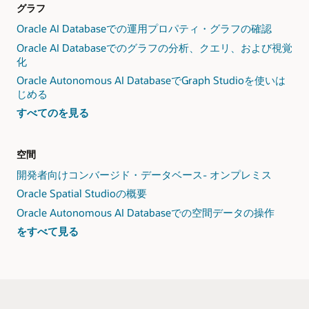
ー・
グラフ
ワ
Oracle AI Databaseでの運用プロパティ・グラフの確認
ー
Oracle AI Databaseでのグラフの分析、クエリ、および視覚
ク
化
シ
ョ
Oracle Autonomous AI DatabaseでGraph Studioを使いは
ッ
じめる
プ
グ
すべての
を見る
ラ
フ・
ワ
空間
ー
開発者向けコンバージド・データベース- オンプレミス
ク
Oracle Spatial Studioの概要
シ
ョ
Oracle Autonomous AI Databaseでの空間データの操作
ッ
空
をすべて見る
プ
間
ワ
ー
ク
シ