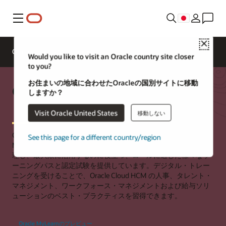
メニュー
Close
Oracle University お
Oracle University
問合せ
Would you like to visit an Oracle country site closer
to you?
お住まいの地域に合わせたOracleの国別サイトに移動
Oracle Fusion Cloud HCMのト
しますか？
レーニングと認定資格
Visit Oracle United States
移動しない
Oracle Universityは、組織がOracle Fusion Cloud Human Capital
See this page for a different country/region
Management（HCM）アプリケーションの使用をより適切に管
理し、最大限に活用するのに役立つ、ロールに適した様々なラ
ーニングパスと認定試験を提供しています。デジタル・トレー
ニングを受けることで、Oracle Cloud HCM の人事、タレント・
マネジメント、ワークフォース・マネジメントおよび給与ソリ
ューションのベスト・プラクティスを習得できます。
Oracle MyLearnのプレビュー