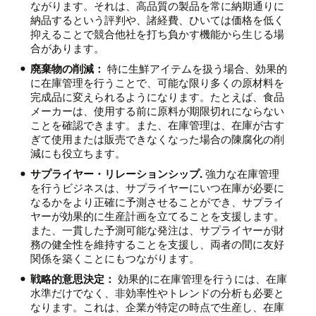
ながります。それは、高品質の製品を常に納期通りに
納品するという評判や、諸経費、ひいては価格を低く
抑えることで競合他社を打ち負かす機能から生じる場
合があります。
廃棄物の削減：
特に生鮮アイテムを扱う場合、効果的
に在庫管理を行うことで、可能な限り多くの原材料を
完成品に変えられるようになります。たとえば、食品
メーカーは、使用する前に原料が期限切れにならない
ことを確認できます。また、在庫管理は、在庫が古す
ぎて使用または販売できなくなった場合の陳腐化の削
減にも役立ちます。
サプライヤー・リレーションシップ.
強力な在庫管理
を行うビジネスは、サプライヤーにいつ在庫が必要に
なるかをより正確に予測させることができ、サプライ
ヤーが効果的に生産計画を立てることを支援します。
また、一貫した予測可能な発注は、サプライヤーが財
務の健全性を維持することを支援し、両者の間に友好
関係を築くことにもつながります。
戦略的意思決定：
効果的に在庫管理を行うには、在庫
水準だけでなく、非効率性やトレンドの分析も必要と
なります。これは、企業が特定の時点で生産し、在庫