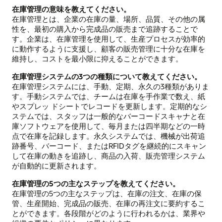
在庫管理の意味を教えてください。
在庫管理とは、企業の在庫の量、場所、品質、その他の属
性を、最初の購入から完成品の販売まで追跡することで
す。企業は、在庫管理を使用して、生産プロセスが効率的
に動作するように支援し、顧客の販売管理に十分な在庫を
維持し、コストを最小限に抑えることができます。
在庫管理システムの3つの種類について教えてください。
在庫管理システムには、手動、定期、永久の3種類がありま
す。手動システムでは、チームは在庫を手作業で数え、紙
やスプレッ ドシートでレコードを更新します。定期的なシ
ステムでは、スタッフは一般的なバーコードスキャナと在
庫ソフトウェアを使用して、毎月または四半期などの一時
点で在庫を記録します。永久システムでは、機械が出荷追
跡番号、バーコード、またはRFIDタグを継続的にスキャン
して在庫の動きを追跡し、商品の入荷、販売管理システム
が自動的に更新されます。
在庫管理の5つの主なステップを教えてください。
在庫管理の5つの主なステップは、在庫の注文、在庫の保
管、生産開始、完成品の販売、在庫の再注文に要約するこ
とができます。各段階がどのように行われるかは、業界や