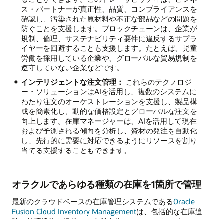
ス・パートナーが真正性、品質、コンプライアンスを
確認し、汚染された原材料や不正な部品などの問題を
防ぐことを支援します。ブロックチェーンは、企業が
規制、倫理、サステナビリティ要件に違反するサプラ
イヤーを回避することも支援します。たとえば、児童
労働を採用している企業や、グローバルな貿易規制を
遵守していない企業などです。
インテリジェントな注文管理：
これらのテクノロジ
ー・ソリューションはAIを活用し、複数のシステムに
わたり注文のオーケストレーションを支援し、製品構
成を簡素化し、動的な価格設定とグローバルな注文を
向上します。在庫マネージャーは、AIを活用して現在
および予測される傾向を分析し、資材の発注を自動化
し、先行的に需要に対応できるようにリソースを割り
当てる支援することもできます。
オラクルであらゆる種類の在庫を1箇所で管理
最新のクラウドベースの在庫管理システムである
Oracle
Fusion Cloud Inventory Management
は、包括的な在庫追