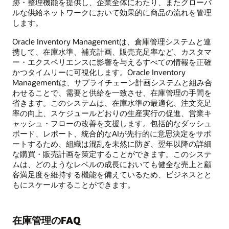
跡・整理機能を提供し、企業全体にわたり、またグローバ
ルな供給ネットワークにおいて効果的に商品の流れを管理
します。
Oracle Inventory Managementは、倉庫管理システムと連
携して、在庫水準、補充計画、販売充足率など、カスタマ
ー・エクスペリエンスに影響を与えるすべての情報を正確
かつタイムリーに可視化します。Oracle Inventory
Managementは、サプライチェーン計画システムと組み合
わせることで、需要と供給を一致させ、在庫管理の手間を
省きます。このシステムは、在庫水準の最適化、注文充足
率の向上、スケジュールどおりの生産実行の促進、営業キ
ャッシュ・フローの改善を支援します。包括的なダッシュ
ボード、レポート、統合的なAIが先行的に意思決定をサポ
ートするため、組織は混乱を未然に防ぎ、翌年以降の詳細
な購買・販売計画を策定することができます。このシステ
ムは、どのようなレベルの成長においても健全な売上と顧
客満足度を維持する機能を備えているため、ビジネスとと
もにスケールすることができます。
在庫管理のFAQ