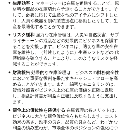
生産効率：
マネージャーは在庫を追跡することで、原
材料や部品の在庫切れを予測することができます。そ
して、必要に応じて生産を他のアイテムにシフトした
り、人員や機器を別の製造拠点に移動したりして、生
産を最適化することができます。
リスク緩和
強力な在庫管理は、人災や自然災害、サプ
ライチェーンの混乱などの効果的にビジネスを保護す
ることを支援します。ビジネスは、適切な量の安全在
庫を維持し、（前述したように）生産シフトなどの 代
替戦略を確立することにより、このようなリスクを軽
減することができます。
財務報告
効果的な在庫管理は、ビジネスの財務健全性
において重要な役割を果たすキャッシュ・フローを高
めることができます。また、綿密なモニタリングは、
貸借対照表がビジネス上の在庫の価値を正確に反映
し、損益計算書が利益を正確に反映するように支援し
ます。
競争上の優位性を確保する
在庫管理の各メリットは、
ビジネスに大きな競争優位性をもたらします。コスト
効果の高さ、効率の良さ、品質の良さなど、わずかな
利益の積み重ねが、市場全体のポジションの強化につ