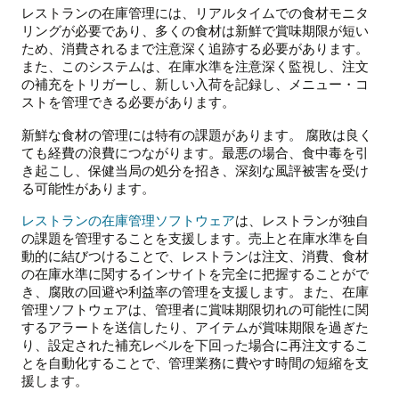
レストランの在庫管理には、リアルタイムでの食材モニタ
リングが必要であり、多くの食材は新鮮で賞味期限が短い
ため、消費されるまで注意深く追跡する必要があります。
また、このシステムは、在庫水準を注意深く監視し、注文
の補充をトリガーし、新しい入荷を記録し、メニュー・コ
ストを管理できる必要があります。
新鮮な食材の管理には特有の課題があります。 腐敗は良く
ても経費の浪費につながります。最悪の場合、食中毒を引
き起こし、保健当局の処分を招き、深刻な風評被害を受け
る可能性があります。
レストランの在庫管理ソフトウェア
は、レストランが独自
の課題を管理することを支援します。売上と在庫水準を自
動的に結びつけることで、レストランは注文、消費、食材
の在庫水準に関するインサイトを完全に把握することがで
き、腐敗の回避や利益率の管理を支援します。また、在庫
管理ソフトウェアは、管理者に賞味期限切れの可能性に関
するアラートを送信したり、アイテムが賞味期限を過ぎた
り、設定された補充レベルを下回った場合に再注文するこ
とを自動化することで、管理業務に費やす時間の短縮を支
援します。