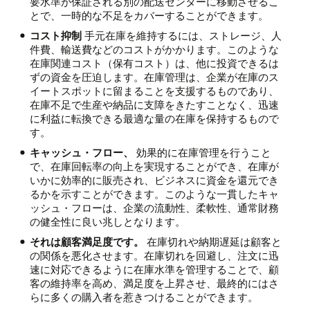
要水準が保証される別の配送センターに移動させるこ
とで、一時的な不足をカバーすることができます。
コスト抑制
手元在庫を維持するには、ストレージ、人
件費、輸送費などのコストがかかります。このような
在庫関連コスト（保有コスト）は、他に投資できるは
ずの資金を圧迫します。在庫管理は、企業が在庫のス
イートスポットに留まることを支援するものであり、
在庫不足で生産や納品に支障をきたすことなく、迅速
に利益に転換できる最適な量の在庫を保持するもので
す。
キャッシュ・フロー、
効果的に在庫管理を行うこと
で、在庫回転率の向上を実現することができ、在庫が
いかに効率的に販売され、ビジネスに資金を還元でき
るかを示すことができます。このような一貫したキャ
ッシュ・フローは、企業の流動性、柔軟性、通常財務
の健全性に良い兆しとなります。
それは顧客満足度です。
在庫切れや納期遅延は顧客と
の関係を悪化させます。在庫切れを回避し、注文に迅
速に対応できるように在庫水準を管理することで、顧
客の維持率を高め、満足度を上昇させ、最終的にはさ
らに多くの購入者を惹きつけることができます。