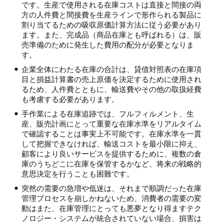
です。生産で使用される在庫コストは直接と間接の両
方の人件費と間接費を生産ラインで形作られる製品に
割り当てるための吸収原価計算方法に従う必要があり
ます。また、完成品（商品在庫とも呼ばれる）は、販
売準備のために発生した費用の配分が必要となりま
す。
企業全体にわたる在庫の合計は、貸借対照表の在庫項
目と損益計算書の売上原価を決定するために使用され
るため、人件費とともに、輸送費やその他の取扱経費
も考慮する必要があります。
手作業による在庫追跡では、フルフィルメント、生
産、販売計画にとって重要な在庫水準をリアルタイム
で確認することは事実上不可能です。在庫水準を一貫
して把握できなければ、輸送コストを最小限に抑え、
顧客により良いサービスを提供するために、複数の倉
庫のうちどこに在庫を保管するかなど、将来の戦略的
意思決定を行うことも困難です。
突然の需要の急増や低迷は、それまで順調だった在庫
管理プロセスを崩しかねないため、消費者の需要の変
動はまた、在庫管理にとっても悪夢となり得ますテク
ノロジー・システムが統合されていない場合、損害は