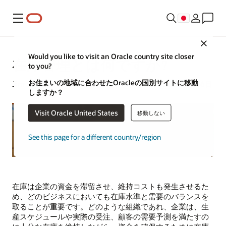
メニュー
Close
Would you like to visit an Oracle country site closer
在庫管理とは何ですか?
to you?
お住まいの地域に合わせたOracleの国別サイトに移動
Jim Hearson |コンテンツ・ストラテジスト| 2024年6月6日
しますか？
Visit Oracle United States
移動しない
See this page for a different country/region
在庫は企業の資金を滞留させ、維持コストも発生させるた
め、どのビジネスにおいても在庫水準と需要のバランスを
取ることが重要です。どのような組織であれ、企業は、生
産スケジュールや実際の受注、顧客の需要予測を満たすの